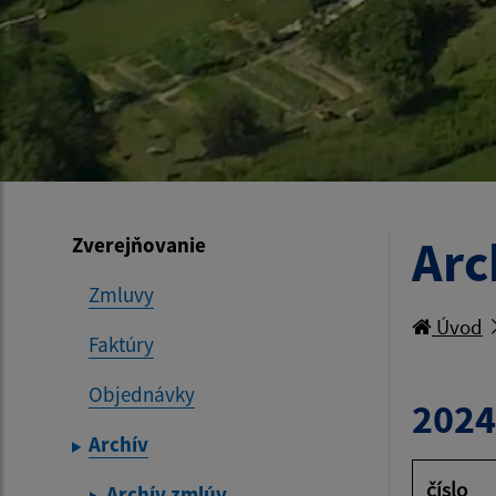
Arc
Zverejňovanie
Zmluvy
Úvod
Faktúry
Objednávky
2024
Archív
číslo
Archív zmlúv