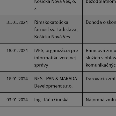
Košická Nová Ves, o.
bezodplatnom 
z.
31.01.2024
Rímskokatolícka
Dohoda o skon
farnosť sv. Ladislava,
Košická Nová Ves
18.01.2024
IVES, organizácia pre
Rámcová zmluv
informatiku verejnej
služieb v obla
správy
komunikačných
16.01.2024
NES - PAN & MARADA
Darovacia zml
Development s.r.o.
03.01.2024
Ing. Táňa Gurská
Nájomná zmlu