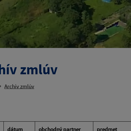
hív zmlúv
Archív zmlúv
dátum
obchodný partner
predmet