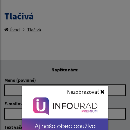
Tlačivá
Úvod
Tlačivá
Napíšte nám:
Meno (povinné)
Nezobrazovať
E-mailová adresa (povinné)
Text vašej správy (povinné)