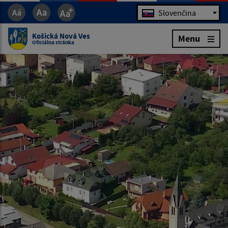
Jazyk
Slovenčina
Košická Nová Ves
Menu
Oficiálna stránka