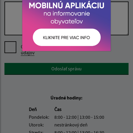
Oboznámil som sa so
spracúvaním osobných
údajov
Google reCaptcha Response
Odoslať správu
Úradné hodiny:
Deň
Čas
Pondelok:
8:00 - 12:00 | 13:00 - 15:00
Utorok:
nestránkový deň
Streda:
8:00 - 12:00 | 13:00 - 16:30