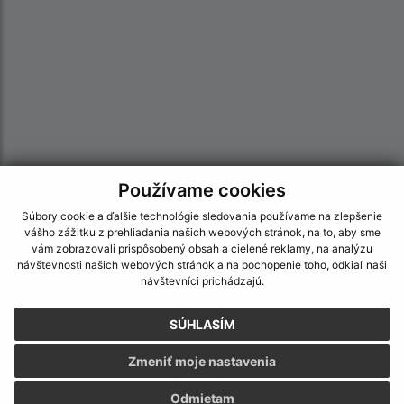
Používame cookies
Informácie o stránke:
Súbory cookie a ďalšie technológie sledovania používame na zlepšenie
vášho zážitku z prehliadania našich webových stránok, na to, aby sme
Vyhlásenie o prístupnosti
vám zobrazovali prispôsobený obsah a cielené reklamy, na analýzu
Autorské práva
návštevnosti našich webových stránok a na pochopenie toho, odkiaľ naši
návštevníci prichádzajú.
Ochrana osobných údajov
Navigácia:
SÚHLASÍM
Vytlačiť aktuálnu stránku
Zmeniť moje nastavenia
Mapa stránok
Cookies
Odmietam