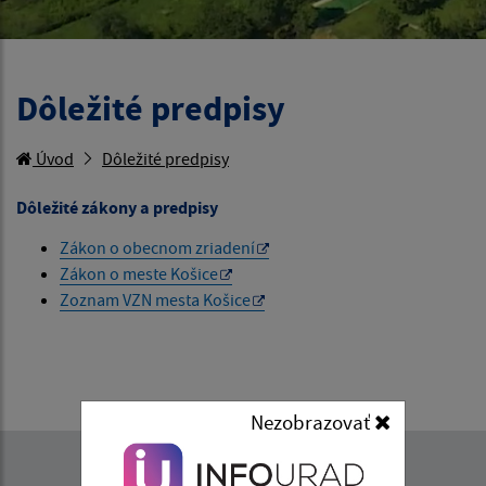
Dôležité predpisy
Úvod
Dôležité predpisy
Dôležité zákony a predpisy
Zákon o obecnom zriadení
Zákon o meste Košice
Zoznam VZN mesta Košice
Nezobrazovať
Napíšte nám: