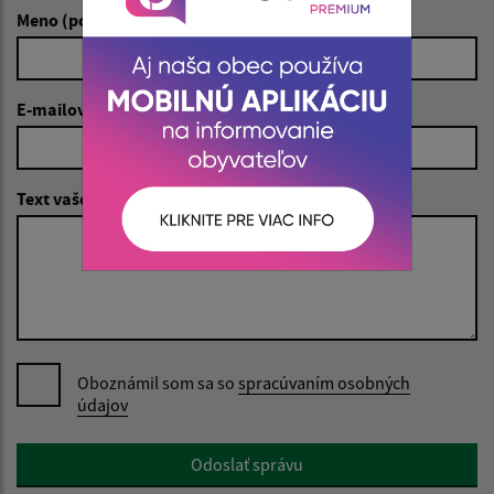
Meno (povinné)
E-mailová adresa (povinné)
Text vašej správy (povinné)
Oboznámil som sa so
spracúvaním osobných
údajov
Google reCaptcha Response
Odoslať správu