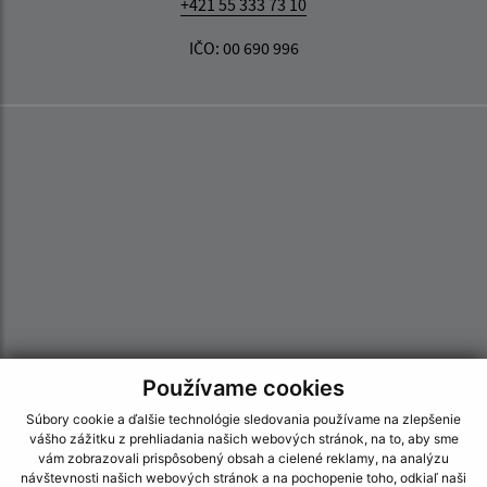
+421 55 333 73 10
IČO: 00 690 996
Používame cookies
Súbory cookie a ďalšie technológie sledovania používame na zlepšenie
vášho zážitku z prehliadania našich webových stránok, na to, aby sme
Informácie o stránke:
vám zobrazovali prispôsobený obsah a cielené reklamy, na analýzu
návštevnosti našich webových stránok a na pochopenie toho, odkiaľ naši