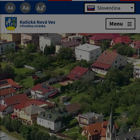
Jazyk
Slovenčina
Košická Nová Ves
Menu
Oficiálna stránka