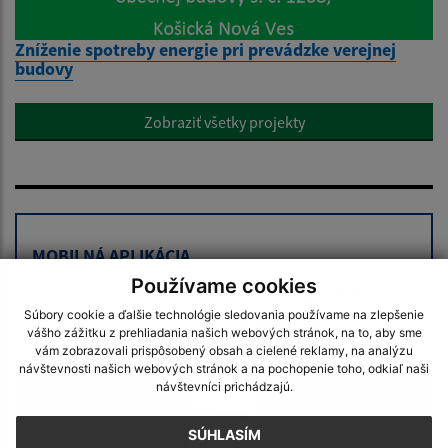
Zníženie spotreby energie pri prevádzke verejnej
budovy
Zobraziť všetky projekty
MOBILNÁ APLIKÁCIA
Používame cookies
Stiahnite si mobilnú aplikáciu mestskej časti (Košická
Súbory cookie a ďalšie technológie sledovania používame na zlepšenie
Nová Ves) a dostaňte všetky
novinky
,
upozornenia
a
vášho zážitku z prehliadania našich webových stránok, na to, aby sme
dôležité oznamy
do vrecka.
vám zobrazovali prispôsobený obsah a cielené reklamy, na analýzu
návštevnosti našich webových stránok a na pochopenie toho, odkiaľ naši
návštevníci prichádzajú.
SÚHLASÍM