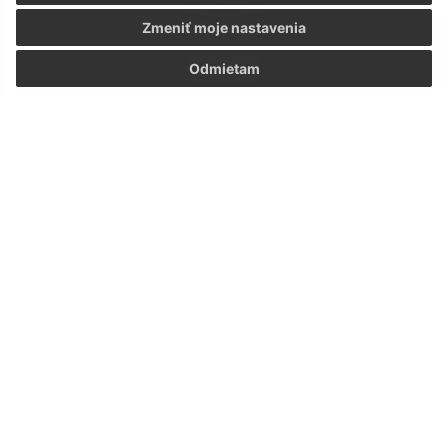
Zmeniť moje nastavenia
Odmietam
Viac o mobilnej aplikácii
ODVOZ ODPADU
BIO odpad
10. aug 2026
zajtra