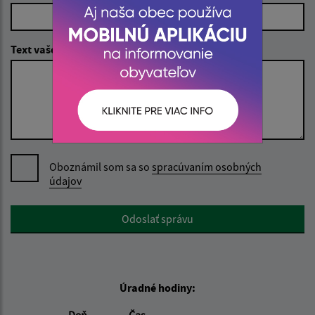
Text vašej správy (povinné)
Oboznámil som sa so
spracúvaním osobných
údajov
Google reCaptcha Response
Odoslať správu
Úradné hodiny: