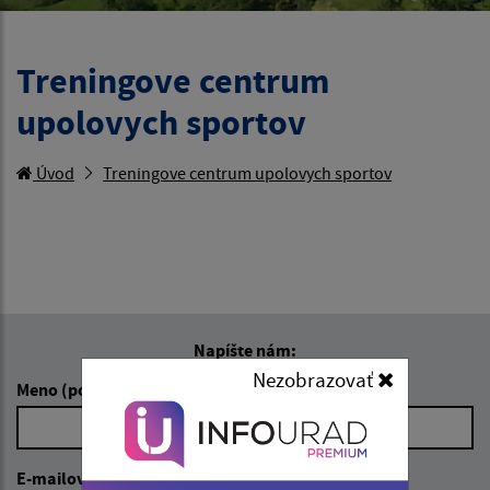
Treningove centrum
upolovych sportov
Úvod
Treningove centrum upolovych sportov
Napíšte nám:
Nezobrazovať
Meno (povinné)
E-mailová adresa (povinné)