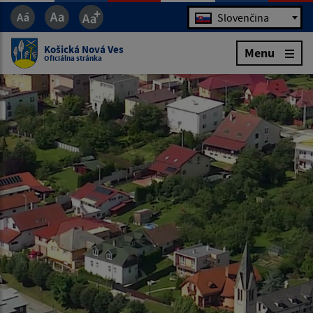
Jazyk
Slovenčina
Košická Nová Ves
Menu
Oficiálna stránka