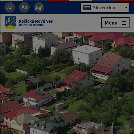
Jazyk
Slovenčina
Košická Nová Ves
Menu
Oficiálna stránka