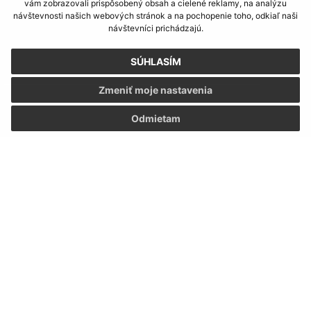
vám zobrazovali prispôsobený obsah a cielené reklamy, na analýzu
návštevnosti našich webových stránok a na pochopenie toho, odkiaľ naši
návštevníci prichádzajú.
SÚHLASÍM
Zmeniť moje nastavenia
Informácie o stránke:
Odmietam
Vyhlásenie o prístupnosti
Autorské práva
Ochrana osobných údajov
Navigácia:
Vytlačiť aktuálnu stránku
Mapa stránok
Cookies
Rýchle odkazy:
Miestny úrad