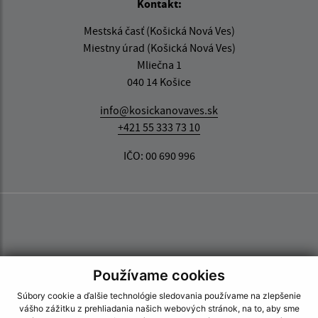
Kontakt:
Mestská časť (Košická Nová Ves)
Miestny úrad (Košická Nová Ves)
Mliečna 1
040 14 Košice
info@kosickanovaves.sk
+421 55 333 73 10
IČO: 00 690 996
Používame cookies
Súbory cookie a ďalšie technológie sledovania používame na zlepšenie
vášho zážitku z prehliadania našich webových stránok, na to, aby sme