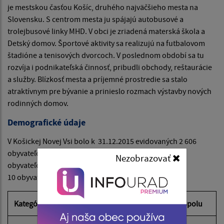
je mestskou časťou Košíc, druhého najväčšieho mesta na
Slovensku. S centrom mesta ju spájajú autobusové a
trolejbusové linky MHD. V obci je zriadená materská škola a
Detský domov. Športové aktivity sa realizujú na futbalovom
štadióne a tenisových dvorcoch. V poslednom období sa tu
rozvíja i podnikateľská činnosť, pribudli obchody, reštaurácie
a služby. Blízkosť mesta a príjemné prostredie sa stalo
atraktívnym pre bývanie a prinieslo rozmach výstavby nových
rodinných domov.
Demografické údaje
V Košickej Novej Vsi bolo k 31.12.2015 evidovaných 2 606
obyvateľov, pre porovnanie k 31.12.2014 to bolo 2 616
Nezobrazovať
obyvateľov, čo predstavovalo medziročný úbytok
10 obyvateľov.
Kategória
Muži
Ženy
Spolu