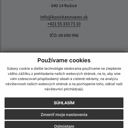
040 14 Košice
info@kosickanovaves.sk
+421 55 333 73 10
IČO: 00 690 996
Používame cookies
Súbory cookie a ďalšie technológie sledovania používame na zlepšenie
vášho zážitku z prehliadania našich webových stránok, na to, aby sme
vám zobrazovali prispôsobený obsah a cielené reklamy, na analýzu
návštevnosti našich webových stránok a na pochopenie toho, odkiaľ naši
návštevníci prichádzajú.
SÚHLASÍM
Zmeniť moje nastavenia
Odmietam