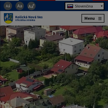
Jazyk
Slovenčina
Košická Nová Ves
Menu
Oficiálna stránka