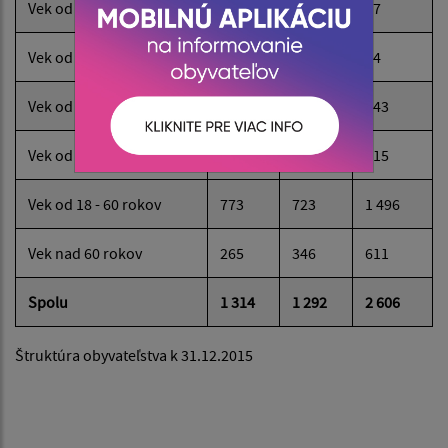
Vek od 0 - 3 rokov
39
28
67
Vek od 3 - 6 rokov
36
38
74
Vek od 6 - 15 rokov
143
100
243
Vek od 15 - 18 rokov
58
57
115
Vek od 18 - 60 rokov
773
723
1 496
Vek nad 60 rokov
265
346
611
Spolu
1 314
1 292
2 606
Štruktúra obyvateľstva k 31.12.2015