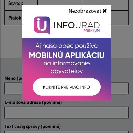
Štvrtok
Nezobrazovať
Piatok
8:00 - 12:00
Napíšte nám:
Meno (povinné)
E-mailová adresa (povinné)
Text vašej správy (povinné)