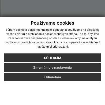
Používame cookies
Súbory cookie a ďalšie technológie sledovania používame na zlepšenie
vášho zážitku z prehliadania našich webových stránok, na to, aby sme
vám zobrazovali prispôsobený obsah a cielené reklamy, na analýzu
návštevnosti našich webových stránok a na pochopenie toho, odkiaľ naši
návštevníci prichádzajú.
Informácie o stránke:
SÚHLASÍM
Vyhlásenie o prístupnosti
Autorské práva
Zmeniť moje nastavenia
Ochrana osobných údajov
Odmietam
Navigácia:
Vytlačiť aktuálnu stránku
Mapa stránok
Cookies