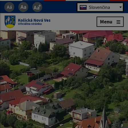
Jazyk
Slovenčina
Košická Nová Ves
Menu
Oficiálna stránka