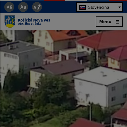
Jazyk
Slovenčina
Košická Nová Ves
Menu
Oficiálna stránka