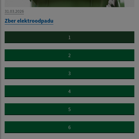
31.03.2026
Zber elektroodpadu
1
2
3
4
5
6