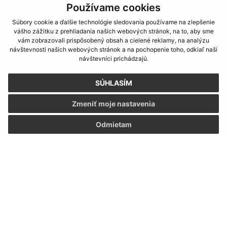
Používame cookies
Súbory cookie a ďalšie technológie sledovania používame na zlepšenie
vášho zážitku z prehliadania našich webových stránok, na to, aby sme
vám zobrazovali prispôsobený obsah a cielené reklamy, na analýzu
návštevnosti našich webových stránok a na pochopenie toho, odkiaľ naši
návštevníci prichádzajú.
SÚHLASÍM
Zmeniť moje nastavenia
Informácie o stránke:
Odmietam
Vyhlásenie o prístupnosti
Autorské práva
Ochrana osobných údajov
Navigácia:
Vytlačiť aktuálnu stránku
Mapa stránok