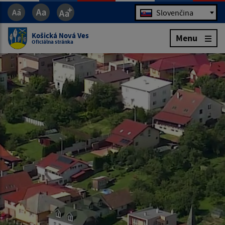
Jazyk
Slovenčina
Košická Nová Ves
Menu
Oficiálna stránka