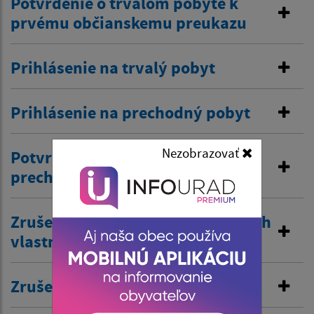
Potvrdenie o trvalom pobyte k
prvému občianskemu preukazu
Prihlásenie na trvalý pobyt
Prihlásenie na prechodný pobyt
Nezobrazovať
Potvrdenie o trvalom /
prechodnom pobyte
Zrušenie trvalého pobytu na návrh
vlastníka budovy
Zrušenie prechodného pobytu