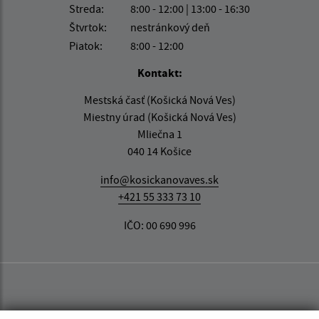
Streda:
8:00 - 12:00 | 13:00 - 16:30
Štvrtok:
nestránkový deň
Piatok:
8:00 - 12:00
Kontakt:
Mestská časť (Košická Nová Ves)
Miestny úrad (Košická Nová Ves)
Mliečna 1
040 14 Košice
info@kosickanovaves.sk
+421 55 333 73 10
IČO: 00 690 996