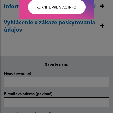
Informovanie o pobyte v zahraničí
Vyhlásenie o zákaze poskytovania
údajov
Napíšte nám:
Meno (povinné)
E-mailová adresa (povinné)