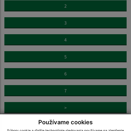
2
3
4
5
6
7
>
Používame cookies
Súbory cookie a ďalšie technológie sledovania používame na zlepšenie