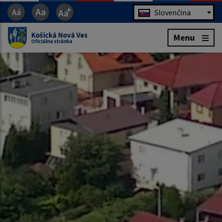
Jazyk
Slovenčina
Košická Nová Ves
Menu
Oficiálna stránka