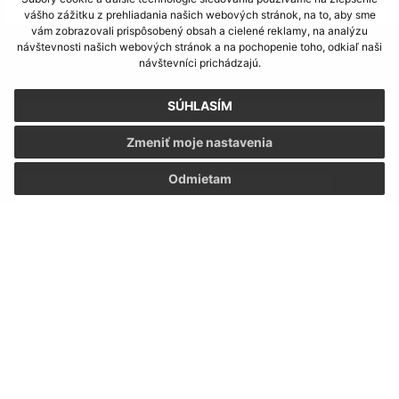
vášho zážitku z prehliadania našich webových stránok, na to, aby sme
vám zobrazovali prispôsobený obsah a cielené reklamy, na analýzu
návštevnosti našich webových stránok a na pochopenie toho, odkiaľ naši
Napíšte nám:
návštevníci prichádzajú.
Meno (povinné)
SÚHLASÍM
Zmeniť moje nastavenia
E-mailová adresa (povinné)
Odmietam
Text vašej správy (povinné)
Oboznámil som sa so
spracúvaním osobných
údajov