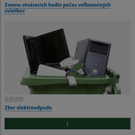
Zmena otváracích hodín počas veľkonočných
sviatkov
31.03.2026
Zber elektroodpadu
1