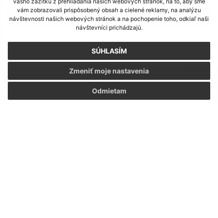
vášho zážitku z prehliadania našich webových stránok, na to, aby sme
vám zobrazovali prispôsobený obsah a cielené reklamy, na analýzu
>
návštevnosti našich webových stránok a na pochopenie toho, odkiaľ naši
návštevníci prichádzajú.
SÚHLASÍM
Zmeniť moje nastavenia
Napíšte nám:
Odmietam
Meno (povinné)
E-mailová adresa (povinné)
Text vašej správy (povinné)