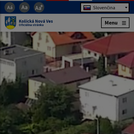
Jazyk
Slovenčina
Košická Nová Ves
Menu
Oficiálna stránka