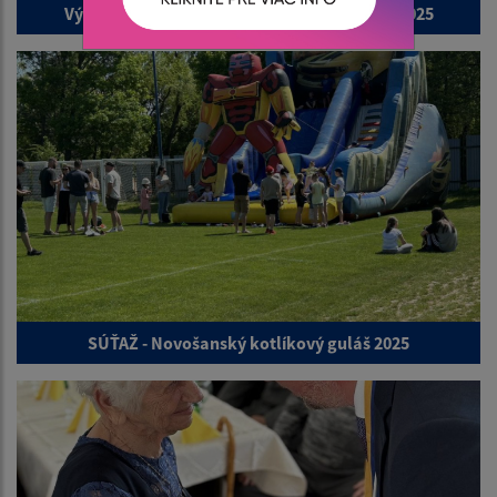
Výstavba a modernizácia chodníkov a ciest 2025
SÚŤAŽ - Novošanský kotlíkový guláš 2025