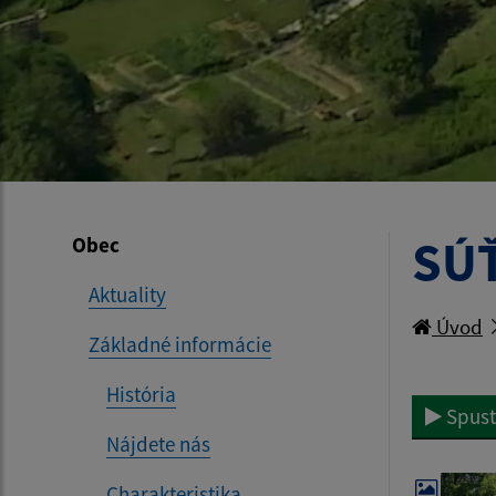
SÚŤ
Obec
Aktuality
Úvod
Základné informácie
História
Spust
Nájdete nás
Charakteristika