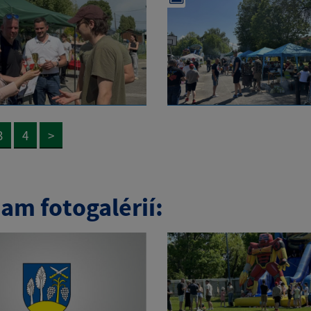
3
4
>
am fotogalérií: