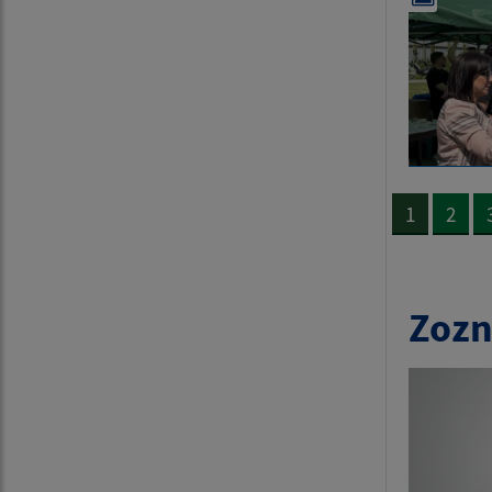
1
2
Zozn