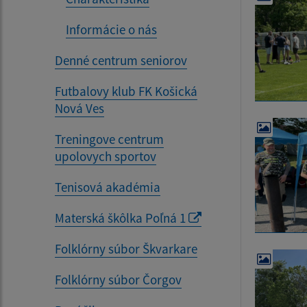
Informácie o nás
Denné centrum seniorov
Futbalovy klub FK Košická
Nová Ves
Treningove centrum
upolovych sportov
Tenisová akadémia
Materská škôlka Poľná 1
Folklórny súbor Škvarkare
Folklórny súbor Čorgov