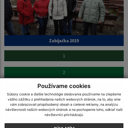
Zabíjačka 2019
1
2
Používame cookies
3
Súbory cookie a ďalšie technológie sledovania používame na zlepšenie
vášho zážitku z prehliadania našich webových stránok, na to, aby sme
vám zobrazovali prispôsobený obsah a cielené reklamy, na analýzu
4
návštevnosti našich webových stránok a na pochopenie toho, odkiaľ naši
návštevníci prichádzajú.
5