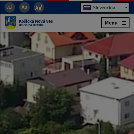
Jazyk
Slovenčina
Košická Nová Ves
Menu
Oficiálna stránka