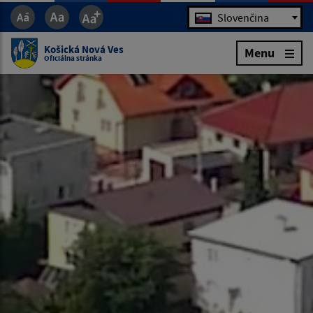
Jazyk
Slovenčina
Košická Nová Ves
Menu
Oficiálna stránka