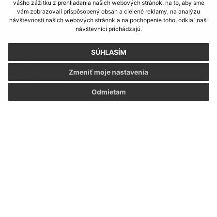
vášho zážitku z prehliadania našich webových stránok, na to, aby sme
vám zobrazovali prispôsobený obsah a cielené reklamy, na analýzu
návštevnosti našich webových stránok a na pochopenie toho, odkiaľ naši
návštevníci prichádzajú.
SÚHLASÍM
Oboznámil som sa so
spracúvaním osobných
Zmeniť moje nastavenia
údajov
Odmietam
Google reCaptcha Response
Odoslať správu
Úradné hodiny:
Deň
Čas
Pondelok:
8:00 - 12:00 | 13:00 - 15:00
Utorok:
nestránkový deň
Streda:
8:00 - 12:00 | 13:00 - 16:30