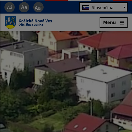
Jazyk
Slovenčina
Košická Nová Ves
Menu
Oficiálna stránka