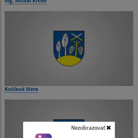
Ing. Michal Krcho
Koščová Viera
Nezobrazovať