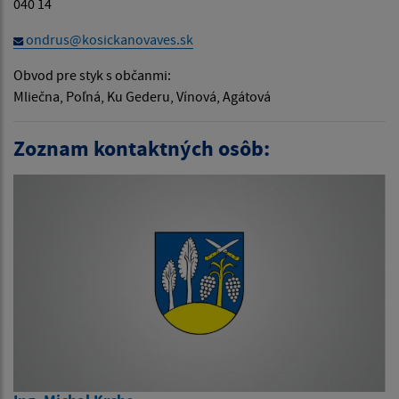
040 14
ondrus@kosickanovaves.sk
Obvod pre styk s občanmi:
Mliečna, Poľná, Ku Gederu, Vínová, Agátová
Zoznam kontaktných osôb: