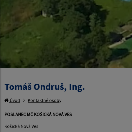
Tomáš Ondruš, Ing.
Úvod
Kontaktné osoby
POSLANEC MČ KOŠICKÁ NOVÁ VES
Košická Nová Ves