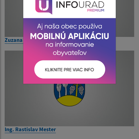
Zuzana Hricíková
Ing. Rastislav Mester