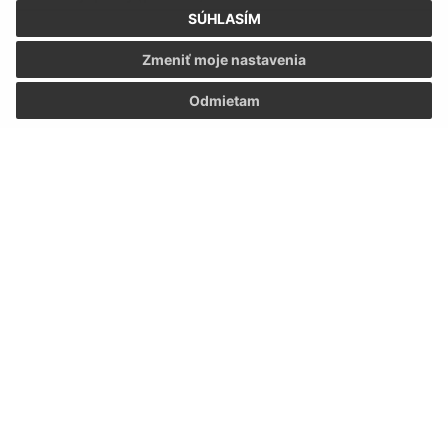
SÚHLASÍM
Zmeniť moje nastavenia
Odmietam
Oboznámil som sa so
spracúvaním osobných
údajov
Google reCaptcha Response
Odoslať správu
Úradné hodiny:
Deň
Čas
Pondelok:
8:00 - 12:00 | 13:00 - 15:00
Utorok:
nestránkový deň