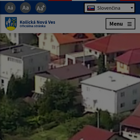
Jazyk
Slovenčina
Košická Nová Ves
Menu
Oficiálna stránka