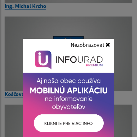
Ing. Michal Krcho
Nezobrazovať
Koščová Viera