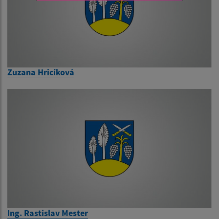
Zuzana Hricíková
Ing. Rastislav Mester