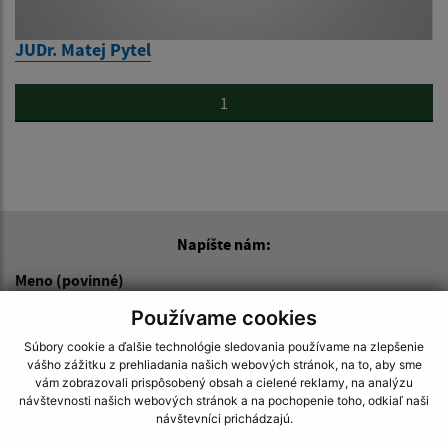
JUDr. Matej Pytel
1
Napíšte nám:
Meno (povinné)
Používame cookies
Súbory cookie a ďalšie technológie sledovania používame na zlepšenie
E-mailová adresa (povinné)
vášho zážitku z prehliadania našich webových stránok, na to, aby sme
vám zobrazovali prispôsobený obsah a cielené reklamy, na analýzu
návštevnosti našich webových stránok a na pochopenie toho, odkiaľ naši
návštevníci prichádzajú.
Text vašej správy (povinné)