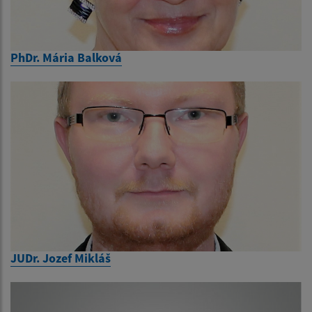
PhDr. Mária Balková
JUDr. Jozef Mikláš