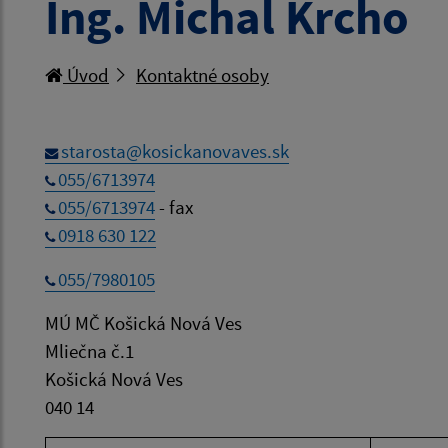
Ing. Michal Krcho
Úvod
Kontaktné osoby
starosta@kosickanovaves.sk
055/6713974
055/6713974
- fax
0918 630 122
055/7980105
MÚ MČ Košická Nová Ves
Mliečna č.1
Košická Nová Ves
040 14