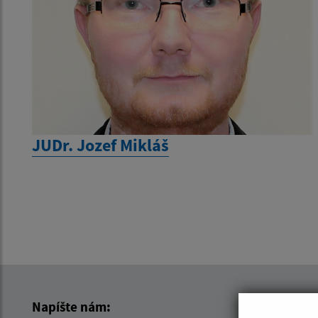
JUDr. Jozef Mikláš
Napíšte nám: