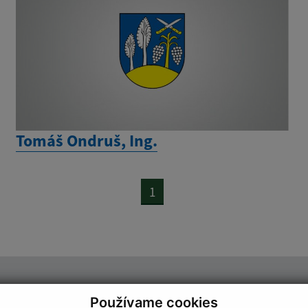
Tomáš Ondruš, Ing.
1
Úradné hodiny:
Používame cookies