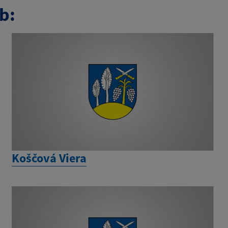
b:
Koščová Viera