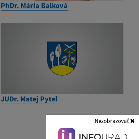
PhDr. Mária Balková
JUDr. Matej Pytel
Nezobrazovať