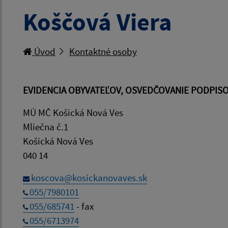
Koščová Viera
Úvod
Kontaktné osoby
EVIDENCIA OBYVATEĽOV, OSVEDČOVANIE PODPISOV
MÚ MČ Košická Nová Ves
Mliečna č.1
Košická Nová Ves
040 14
koscova@kosickanovaves.sk
055/7980101
055/685741
- fax
055/6713974