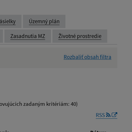
ásielky
Územný plán
Zasadnutia MZ
Životné prostredie
Rozbaliť obsah filtra
Dátum zverejnenia od:
vujúcich zadaným kritériám: 40)
RSS
Reset