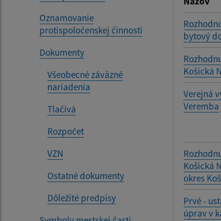
Názov
Oznamovanie
Rozhodnut
protispoločenskej činnosti
bytový do
Dokumenty
Rozhodnu
Košická 
Všeobecné záväzné
nariadenia
Verejná v
Veremba
Tlačivá
Rozpočet
VZN
Rozhodnu
Košická N
Ostatné dokumenty
okres Koš
Dôležité predpisy
Prvé - u
úprav v 
Symboly mestskej časti