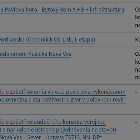
a Pavlova hora - Bytový dom A + B + infraštruktúra
O
k
n
erlianska (Chodník k OC Lidl, I. etapa)
K
vodojemom Košická Nová Ves
O
k
n
m
e o začatí konania vo veci poverenia vykonávaním
-
oľovníctva a starostlivosti o zver v poľovnom revíri
e o začatí kolaudačného konania verejnou
-
 a nariadenie ústneho pojednávania na stavbu
Nová Ves – Sever – úprava TS713, NN, DP“