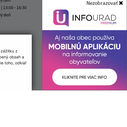
Nezobrazovať
Ves)
 | 13:00 - 16:30
Mliečna 1
vý deň
040 14 Košice
0
info@kosickanovaves.sk
+421 55 333 73 10
IČO: 00 690 996
 zážitku z
obený obsah a
e toho, odkiaľ