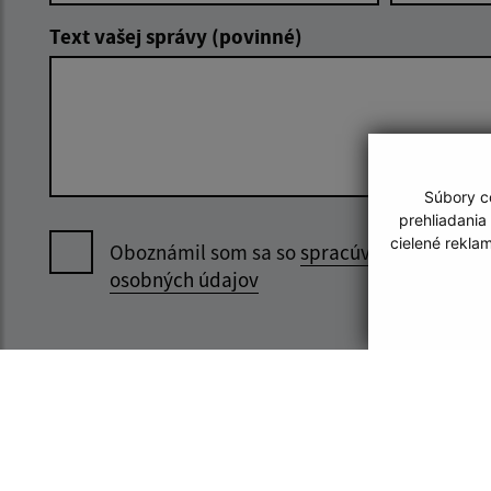
Text vašej správy (povinné)
Súbory co
prehliadania
cielené rekla
Oboznámil som sa so
spracúvaním
osobných údajov