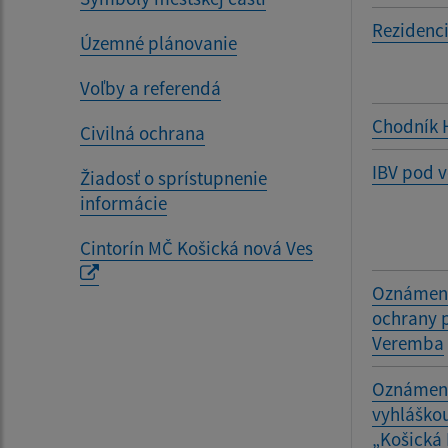
Rezidenci
Územné plánovanie
Voľby a referendá
Chodník H
Civilná ochrana
IBV pod 
Žiadosť o sprístupnenie
informácie
Cintorín MČ Košická nová Ves
Oznámeni
ochrany p
Veremba
Oznámeni
vyhláškou
„Košická 