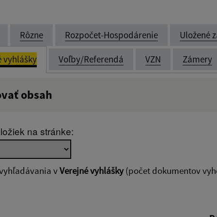
Rôzne
Rozpočet-Hospodárenie
Uložené z
é vyhlášky
Voľby/Referendá
VZN
Zámery
ovať obsah
:
Popis:
ložiek na stránke:
zverejnenia do:
 vyhľadávania v
Verejné vyhlášky
(počet dokumentov vyho
ovať