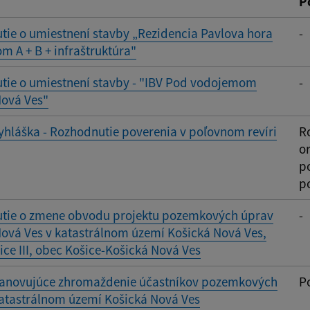
P
ie o umiestnení stavby „Rezidencia Pavlova hora
-
m A + B + infraštruktúra"
tie o umiestnení stavby - "IBV Pod vodojemom
-
Nová Ves"
yhláška - Rozhodnutie poverenia v poľovnom revíri
R
o
po
p
tie o zmene obvodu projektu pozemkových úprav
-
ová Ves v katastrálnom území Košická Nová Ves,
ice III, obec Košice-Košická Nová Ves
stanovujúce zhromaždenie účastníkov pozemkových
P
katastrálnom území Košická Nová Ves