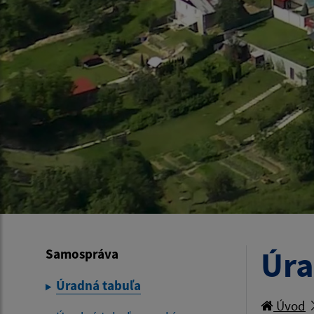
Úra
Samospráva
Úradná tabuľa
Úvod