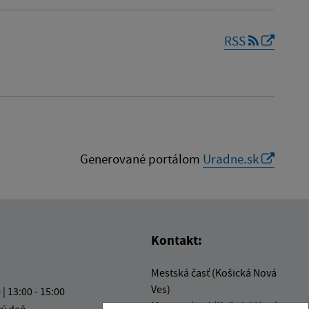
RSS
Generované portálom
Uradne.sk
Kontakt:
Mestská časť (Košická Nová
Ves)
 | 13:00 - 15:00
Miestny úrad (Košická Nová
vý deň