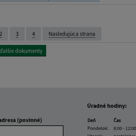
2
3
4
Nasledujúca strana
 ďalšie dokumenty
Úradné hodiny:
adresa (povinné)
Deň
Čas
Pondelok:
8:00 - 12:00
Utorok:
nestránko