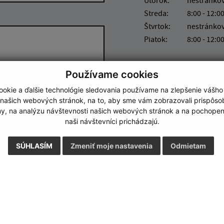
Streda:
8:00 - 12:00
Štvrtok:
nestránko
Piatok:
8:00 - 12:0
Používame cookies
okie a ďalšie technológie sledovania používame na zlepšenie vášho
 našich webových stránok, na to, aby sme vám zobrazovali prispôs
Google reCaptcha Response
my, na analýzu návštevnosti našich webových stránok a na pochopeni
Odoslať správu
naši návštevníci prichádzajú.
SÚHLASÍM
Zmeniť moje nastavenia
Odmietam