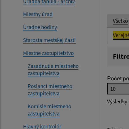
Úradná tabuľa - archív
Miestny úrad
Všetko
Úradné hodiny
Verejn
Starosta mestskej časti
Miestne zastupiteľstvo
Filtr
Názov
Zasadnutia miestneho
zastupiteľstva
Počet po
Poslanci miestneho
Dátum 
zastupiteľstva
Výsledky
Komisie miestneho
zastupiteľstva
Filtr
Hlavný kontrolór