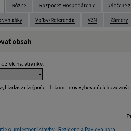
Rôzne
Rozpočet-Hospodárenie
Uložené z
é vyhlášky
Voľby/Referendá
VZN
Zámery
ovať obsah
:
Popis:
ložiek na stránke:
zverejnenia do:
 vyhľadávania (počet dokumentov vyhovujúcich zadaným 
ovať
P
ie o umiestnení stavby „Rezidencia Pavlova hora
-