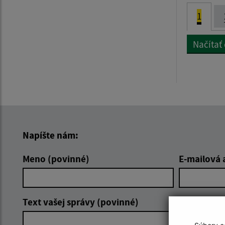
1
Načítať
Napíšte nám:
Meno (povinné)
E-mailová 
Text vašej správy (povinné)