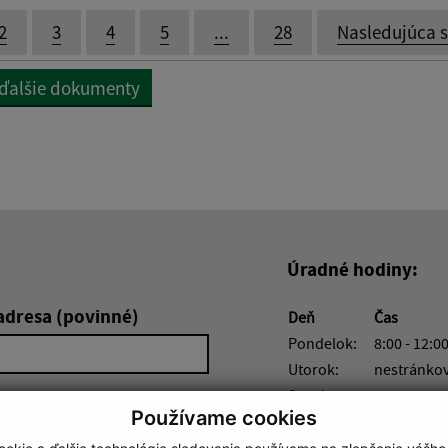
2
3
4
5
...
28
Nasledujúca 
 ďalšie dokumenty
Úradné hodiny:
adresa (povinné)
Deň
Čas
Pondelok:
8:00 - 12:00
Utorok:
nestránko
Streda:
8:00 - 12:00
Používame cookies
Štvrtok:
nestránko
Piatok:
8:00 - 12:0