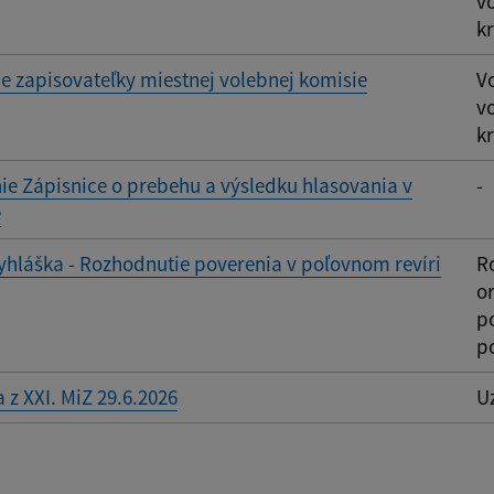
v
kr
 zapisovateľky miestnej volebnej komisie
V
v
kr
ie Zápisnice o prebehu a výsledku hlasovania v
-
e
yhláška - Rozhodnutie poverenia v poľovnom revíri
R
o
po
p
 z XXI. MiZ 29.6.2026
Uz