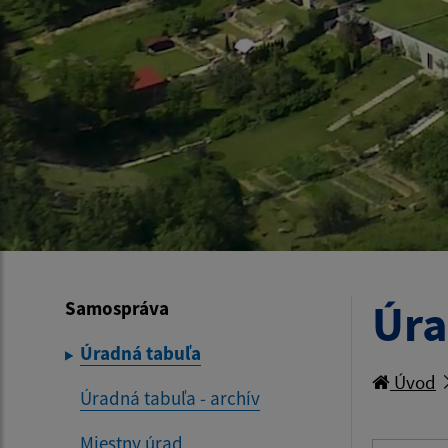
Úra
Samospráva
Úradná tabuľa
Úvod
Úradná tabuľa - archív
Miestny úrad