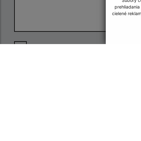
Súbory co
prehliadania
cielené rekla
Oboznámil som sa so
spracúvaním
osobných údajov