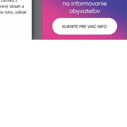
 zážitku z
obený obsah a
info@kosickanovaves.sk
e toho, odkiaľ
+421 55 333 73 10
IČO: 00 690 996