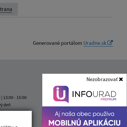
strana
Generované portálom
Uradne.sk
Kontakt:
Nezobrazovať
Mestská časť (Košická Nová
Ves)
 | 13:00 - 15:00
Miestny úrad (Košická Nová
vý deň
Ves)
 | 13:00 - 16:30
Mliečna 1
vý deň
040 14 Košice
0