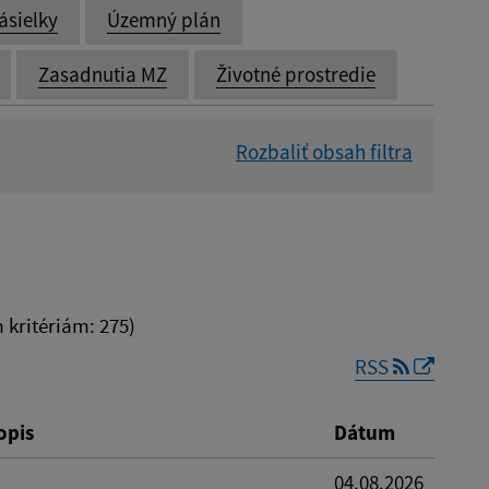
ásielky
Územný plán
Zasadnutia MZ
Životné prostredie
Rozbaliť obsah filtra
Dátum zverejnenia od:
kritériám: 275)
RSS
Reset
opis
Dátum
04.08.2026