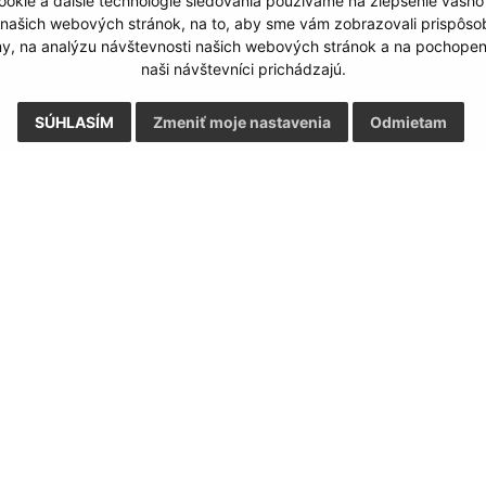
okie a ďalšie technológie sledovania používame na zlepšenie vášho
 našich webových stránok, na to, aby sme vám zobrazovali prispôs
my, na analýzu návštevnosti našich webových stránok a na pochopeni
naši návštevníci prichádzajú.
SÚHLASÍM
Zmeniť moje nastavenia
Odmietam
Google reCaptcha Response
Odoslať správu