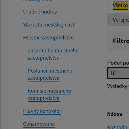
Všetko
Úradné hodiny
Verejn
Starosta mestskej časti
Miestne zastupiteľstvo
Filtr
Názov
Zasadnutia miestneho
zastupiteľstva
Počet po
Poslanci miestneho
Dátum 
zastupiteľstva
Výsledky
Komisie miestneho
zastupiteľstva
Filtr
Hlavný kontrolór
Názov
Oznamovanie
Rozhodnut