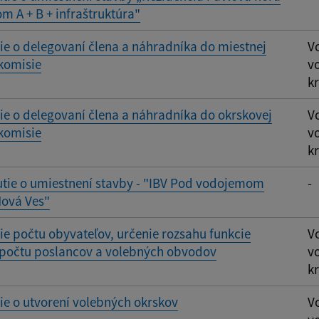
m A + B + infraštruktúra"
e o delegovaní člena a náhradníka do miestnej
V
komisie
v
kr
e o delegovaní člena a náhradníka do okrskovej
V
komisie
v
kr
tie o umiestnení stavby - "IBV Pod vodojemom
-
Nová Ves"
 počtu obyvateľov, určenie rozsahu funkcie
V
 počtu poslancov a volebných obvodov
v
kr
e o utvorení volebných okrskov
V