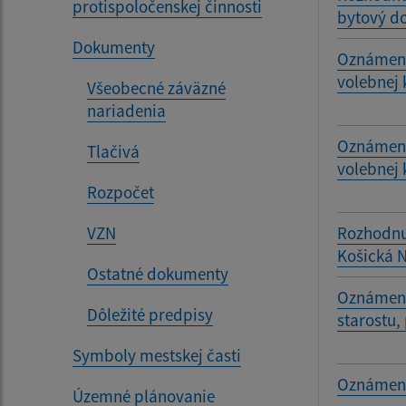
protispoločenskej činnosti
bytový do
Dokumenty
Oznámeni
volebnej 
Všeobecné záväzné
nariadenia
Oznámeni
Tlačivá
volebnej 
Rozpočet
VZN
Rozhodnu
Košická 
Ostatné dokumenty
Oznámenie
Dôležité predpisy
starostu,
Symboly mestskej časti
Oznámeni
Územné plánovanie