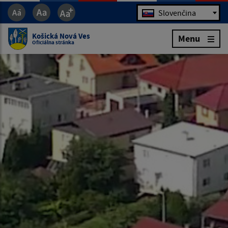
Jazyk
Slovenčina
Košická Nová Ves
Menu
Oficiálna stránka