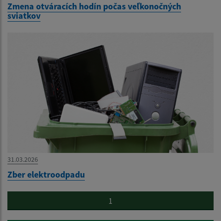
Zmena otváracích hodín počas veľkonočných
sviatkov
31.03.2026
Zber elektroodpadu
1