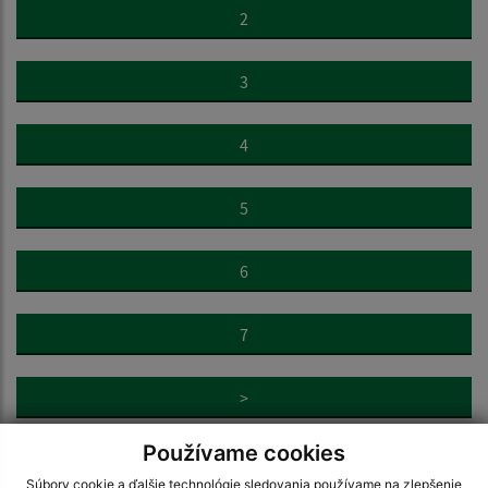
2
3
4
5
6
7
>
Používame cookies
Súbory cookie a ďalšie technológie sledovania používame na zlepšenie