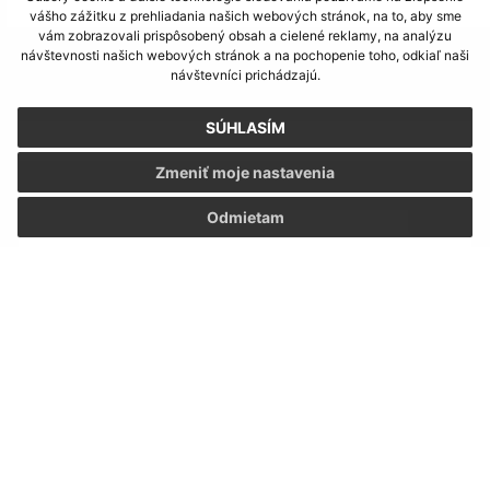
vášho zážitku z prehliadania našich webových stránok, na to, aby sme
vám zobrazovali prispôsobený obsah a cielené reklamy, na analýzu
návštevnosti našich webových stránok a na pochopenie toho, odkiaľ naši
Napíšte nám:
návštevníci prichádzajú.
Meno (povinné)
SÚHLASÍM
Zmeniť moje nastavenia
E-mailová adresa (povinné)
Odmietam
Text vašej správy (povinné)
Oboznámil som sa so
spracúvaním osobných
údajov