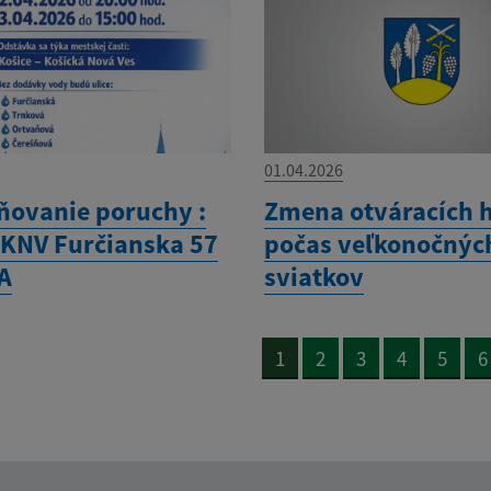
01.04.2026
ňovanie poruchy :
Zmena otváracích 
-KNV Furčianska 57
počas veľkonočnýc
A
sviatkov
1
2
3
4
5
6