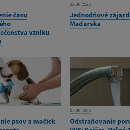
22.06.2026
enie času
Jednodňové zájazd
ého
Maďarska
ečenstva vzniku
u
02.06.2026
nie psov a mačiek
Odstraňovanie por
besnote
VVS: Košice, Poľná 