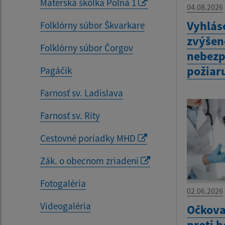
Materská škôlka Poľná 1
04.08.2026
Vyhlás
Folklórny súbor Škvarkare
zvýšen
Folklórny súbor Čorgov
nebezp
požiar
Pagáčik
Farnosť sv. Ladislava
Farnosť sv. Rity
Cestovné poriadky MHD
Zák. o obecnom zriadení
Fotogaléria
02.06.2026
Videogaléria
Očkova
proti 