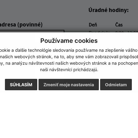
Úradné hodiny:
adresa (povinné)
Deň
Čas
Pondelok:
8:00 - 12:00
Používame cookies
Utorok:
nestránko
Streda:
8:00 - 12:00
okie a ďalšie technológie sledovania používame na zlepšenie vášho
Štvrtok:
nestránko
 našich webových stránok, na to, aby sme vám zobrazovali prispôs
my, na analýzu návštevnosti našich webových stránok a na pochopeni
Piatok:
8:00 - 12:0
naši návštevníci prichádzajú.
SÚHLASÍM
Zmeniť moje nastavenia
Odmietam
Google reCaptcha Response
Odoslať správu