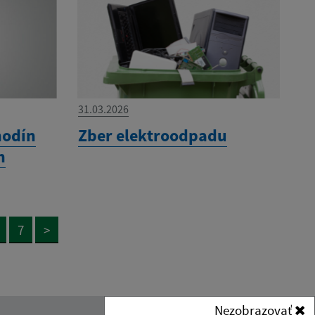
31.03.2026
hodín
Zber elektroodpadu
h
7
>
Nezobrazovať