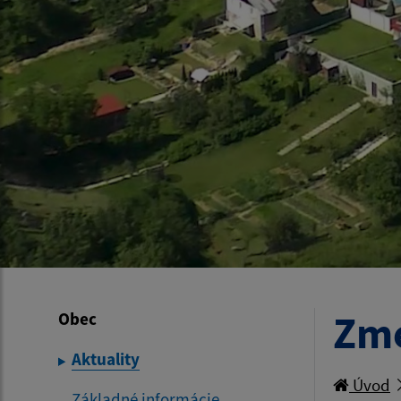
Zme
Obec
Aktuality
Úvod
Základné informácie