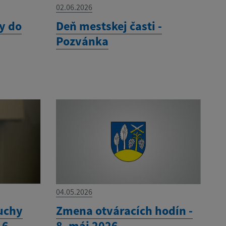
02.06.2026
y do
Deň mestskej časti -
Pozvánka
04.05.2026
uchy
Zmena otváracích hodín -
16
8. máj 2026