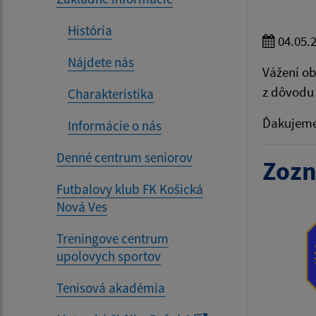
História
04.05.
Nájdete nás
Vážení ob
z dôvodu 
Charakteristika
Ďakujeme
Informácie o nás
Denné centrum seniorov
Zozn
Futbalovy klub FK Košická
Nová Ves
Treningove centrum
upolovych sportov
Tenisová akadémia