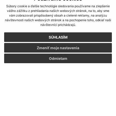
Súbory cookie a ďalšie technológie sledovania používame na zlepšenie
vášho zážitku z prehliadania našich webových stránok, na to, aby sme
vám zobrazovali prispôsobený obsah a cielené reklamy, na analýzu
návštevnosti našich webových stránok a na pochopenie toho, odkiaľ naši
Informácie o stránke:
návštevníci prichádzajú.
Vyhlásenie o prístupnosti
SÚHLASÍM
Autorské práva
Ochrana osobných údajov
Zmeniť moje nastavenia
Navigácia:
Odmietam
Vytlačiť aktuálnu stránku
Mapa stránok
Cookies
Rýchle odkazy:
Miestny úrad
História
Fotogaléria
Kontakty