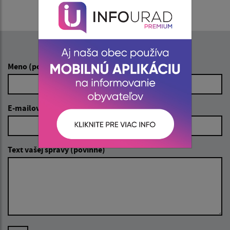
Napíšte nám:
Meno (povinné)
E-mailová adresa (povinné)
Text vašej správy (povinné)