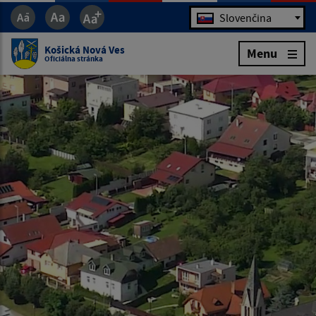
Jazyk
Slovenčina
Košická Nová Ves
Menu
Oficiálna stránka