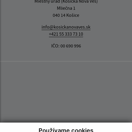
Miestny úrad (Košická Nová Ves)
Mliečna 1
040 14 Košice
info@kosickanovaves.sk
+421 55 333 73 10
IČO: 00 690 996
Používame cookies