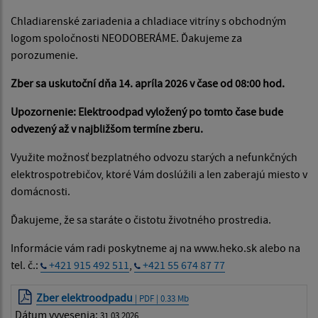
Chladiarenské zariadenia a chladiace vitríny s obchodným
logom spoločnosti NEODOBERÁME. Ďakujeme za
porozumenie.
Zber sa uskutoční dňa 14. apríla 2026 v čase od 08:00 hod.
Upozornenie: Elektroodpad vyložený po tomto čase bude
odvezený až v najbližšom termíne zberu.
Využite možnosť bezplatného odvozu starých a nefunkčných
elektrospotrebičov, ktoré Vám doslúžili a len zaberajú miesto v
domácnosti.
Ďakujeme, že sa staráte o čistotu životného prostredia.
Informácie vám radi poskytneme aj na www.heko.sk alebo na
tel. č.:
+421 915 492 511
,
+421 55 674 87 77
Zber elektroodpadu
| PDF | 0.33 Mb
Dátum vyvesenia:
31.03.2026