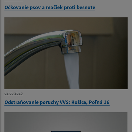
Očkovanie psov a mačiek proti besnote
02.06.2026
Odstraňovanie poruchy VVS: Košice, Poľná 16