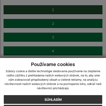
1
2
3
4
Používame cookies
5
Súbory cookie a ďalšie technológie sledovania používame na zlepšenie
vášho zážitku z prehliadania našich webových stránok, na to, aby sme
6
vám zobrazovali prispôsobený obsah a cielené reklamy, na analýzu
návštevnosti našich webových stránok a na pochopenie toho, odkiaľ naši
návštevníci prichádzajú.
7
SÚHLASÍM
>