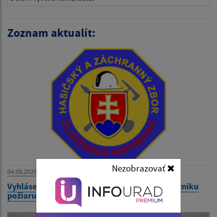
Zoznam aktualít:
Nezobrazovať
04.08.2026
Vyhlásenie času zvýšeného nebezpečenstva vzniku
požiaru