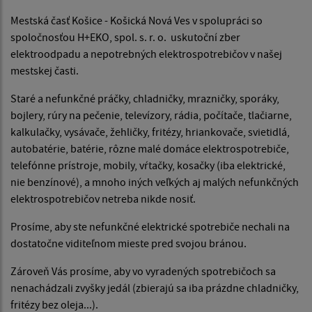
Mestská časť Košice - Košická Nová Ves v spolupráci so
spoločnosťou H+EKO, spol. s. r. o. uskutoční zber
elektroodpadu a nepotrebných elektrospotrebičov v našej
mestskej časti.
Staré a nefunkčné práčky, chladničky, mrazničky, sporáky,
bojlery, rúry na pečenie, televízory, rádia, počítače, tlačiarne,
kalkulačky, vysávače, žehličky, fritézy, hriankovače, svietidlá,
autobatérie, batérie, rôzne malé domáce elektrospotrebiče,
telefónne prístroje, mobily, vŕtačky, kosačky (iba elektrické,
nie benzínové), a mnoho iných veľkých aj malých nefunkčných
elektrospotrebičov netreba nikde nosiť.
Prosíme, aby ste nefunkčné elektrické spotrebiče nechali na
dostatočne viditeľnom mieste pred svojou bránou.
Zároveň Vás prosíme, aby vo vyradených spotrebičoch sa
nenachádzali zvyšky jedál (zbierajú sa iba prázdne chladničky,
fritézy bez oleja...).