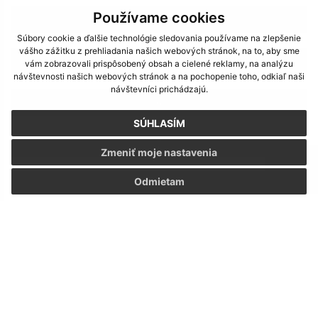
Používame cookies
4
Súbory cookie a ďalšie technológie sledovania používame na zlepšenie
vášho zážitku z prehliadania našich webových stránok, na to, aby sme
5
vám zobrazovali prispôsobený obsah a cielené reklamy, na analýzu
návštevnosti našich webových stránok a na pochopenie toho, odkiaľ naši
návštevníci prichádzajú.
6
SÚHLASÍM
7
Zmeniť moje nastavenia
Odmietam
>
Napíšte nám:
Meno (povinné)