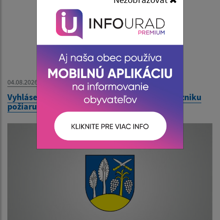
04.08.2026
Vyhlásenie času zvýšeného nebezpečenstva vzniku
požiaru