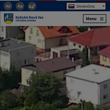
Jazyk
Slovenčina
Košická Nová Ves
Menu
Oficiálna stránka