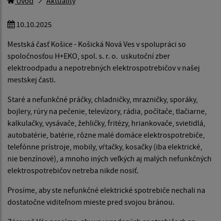
Úvod
Aktuality
10.10.2025
Mestská časť Košice - Košická Nová Ves v spolupráci so
spoločnosťou H+EKO, spol. s. r. o. uskutoční zber
elektroodpadu a nepotrebných elektrospotrebičov v našej
mestskej časti.
Staré a nefunkčné práčky, chladničky, mrazničky, sporáky,
bojlery, rúry na pečenie, televízory, rádia, počítače, tlačiarne,
kalkulačky, vysávače, žehličky, fritézy, hriankovače, svietidlá,
autobatérie, batérie, rôzne malé domáce elektrospotrebiče,
telefónne prístroje, mobily, vŕtačky, kosačky (iba elektrické,
nie benzínové), a mnoho iných veľkých aj malých nefunkčných
elektrospotrebičov netreba nikde nosiť.
Prosíme, aby ste nefunkčné elektrické spotrebiče nechali na
dostatočne viditeľnom mieste pred svojou bránou.