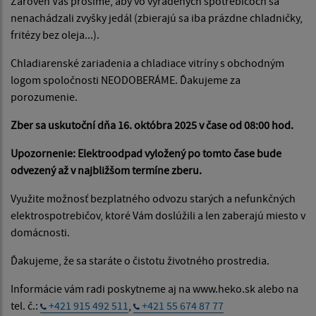
Zároveň Vás prosíme, aby vo vyradených spotrebičoch sa
nenachádzali zvyšky jedál (zbierajú sa iba prázdne chladničky,
fritézy bez oleja...).
Chladiarenské zariadenia a chladiace vitríny s obchodným
logom spoločnosti NEODOBERÁME. Ďakujeme za
porozumenie.
Zber sa uskutoční dňa 16. októbra 2025 v čase od 08:00 hod.
Upozornenie: Elektroodpad vyložený po tomto čase bude
odvezený až v najbližšom termíne zberu.
Využite možnosť bezplatného odvozu starých a nefunkčných
elektrospotrebičov, ktoré Vám doslúžili a len zaberajú miesto v
domácnosti.
Ďakujeme, že sa staráte o čistotu životného prostredia.
Informácie vám radi poskytneme aj na www.heko.sk alebo na
tel. č.:
+421 915 492 511
,
+421 55 674 87 77