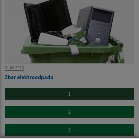
31.03.2026
Zber elektroodpadu
1
2
3