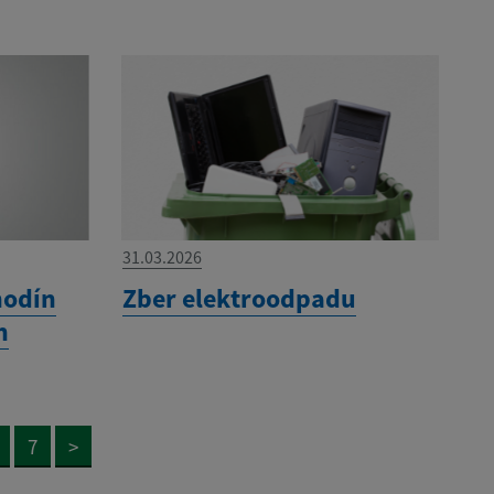
31.03.2026
hodín
Zber elektroodpadu
h
7
>