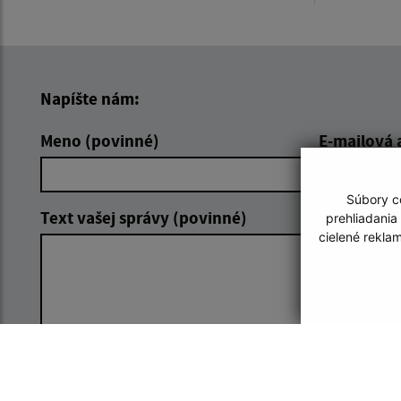
Napíšte nám:
Meno (povinné)
E-mailová 
Súbory co
Text vašej správy (povinné)
prehliadania
cielené rekla
Oboznámil som sa so
spracúvaním