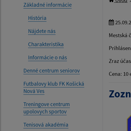
Úvod
Základné informácie
História
25.09.
Nájdete nás
Mestská č
Charakteristika
Prihlásen
Informácie o nás
Zraz účas
Denné centrum seniorov
Cena: 10 
Futbalovy klub FK Košická
Zozn
Nová Ves
Treningove centrum
upolovych sportov
Tenisová akadémia