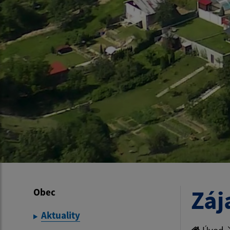
Záj
Obec
Aktuality