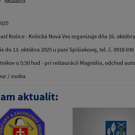
Aktuality
2025
asť Košice - Košická Nová Ves organizuje dňa 16. októbr
ie do 13. októbra 2025 u pani Spišiakovej, tel. č. 0918 690
tníkov o 5:50 hod - pri reštaurácii Magnólia, odchod au
eur / osoba
am aktualít: