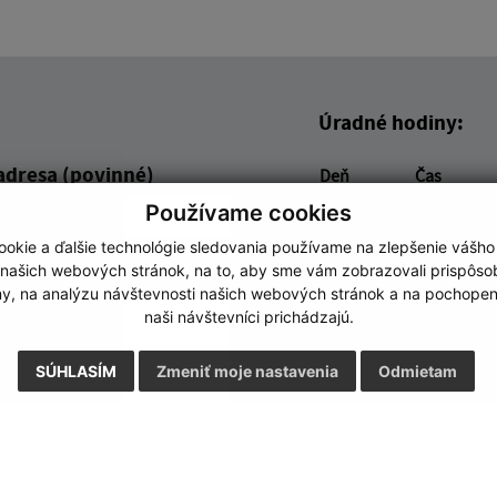
Úradné hodiny:
adresa (povinné)
Deň
Čas
Pondelok:
8:00 - 12:00
Používame cookies
Utorok:
nestránko
okie a ďalšie technológie sledovania používame na zlepšenie vášho
Streda:
8:00 - 12:00
 našich webových stránok, na to, aby sme vám zobrazovali prispôs
Štvrtok:
nestránko
my, na analýzu návštevnosti našich webových stránok a na pochopeni
naši návštevníci prichádzajú.
Piatok:
8:00 - 12:0
SÚHLASÍM
Zmeniť moje nastavenia
Odmietam
Google reCaptcha Response
Odoslať správu