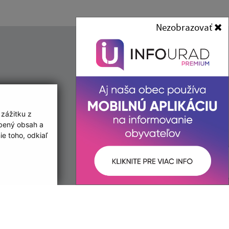
Nezobrazovať
Kontakt:
Mestská časť (Košická Nová
Ves)
 | 13:00 - 15:00
Miestny úrad (Košická Nová
vý deň
 zážitku z
Ves)
 | 13:00 - 16:30
obený obsah a
Mliečna 1
vý deň
e toho, odkiaľ
040 14 Košice
0
info@kosickanovaves.sk
+421 55 333 73 10
IČO: 00 690 996