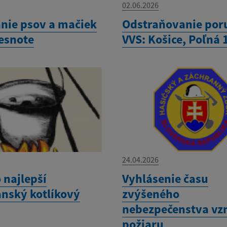
02.06.2026
nie psov a mačiek
Odstraňovanie por
besnote
VVS: Košice, Poľná 
24.04.2026
 najlepší
Vyhlásenie času
nský kotlíkový
zvýšeného
nebezpečenstva vz
požiaru