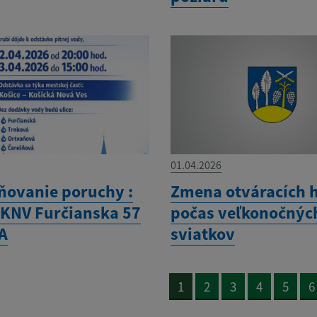
01.04.2026
ňovanie poruchy :
Zmena otváracích 
-KNV Furčianska 57
počas veľkonočnýc
A
sviatkov
1
2
3
4
5
6