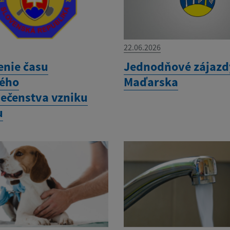
22.06.2026
enie času
Jednodňové zájazd
ého
Maďarska
ečenstva vzniku
u