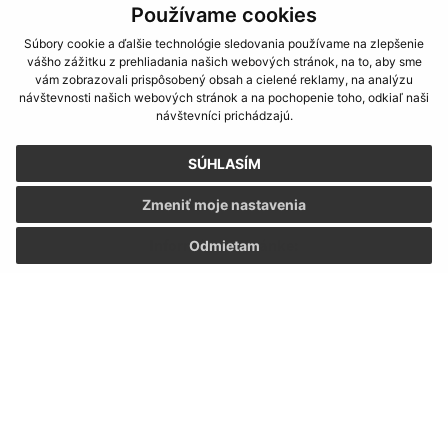
Používame cookies
Súbory cookie a ďalšie technológie sledovania používame na zlepšenie
vášho zážitku z prehliadania našich webových stránok, na to, aby sme
vám zobrazovali prispôsobený obsah a cielené reklamy, na analýzu
návštevnosti našich webových stránok a na pochopenie toho, odkiaľ naši
návštevníci prichádzajú.
SÚHLASÍM
Zmeniť moje nastavenia
Informácie o stránke:
Odmietam
Vyhlásenie o prístupnosti
Autorské práva
Ochrana osobných údajov
Navigácia:
Vytlačiť aktuálnu stránku
Mapa stránok