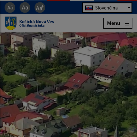
Jazyk
Slovenčina
Košická Nová Ves
Menu
Oficiálna stránka