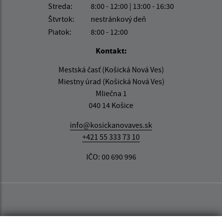
Streda:
8:00 - 12:00 | 13:00 - 16:30
Štvrtok:
nestránkový deň
Piatok:
8:00 - 12:00
Kontakt:
Mestská časť (Košická Nová Ves)
Miestny úrad (Košická Nová Ves)
Mliečna 1
040 14 Košice
info@kosickanovaves.sk
+421 55 333 73 10
IČO: 00 690 996