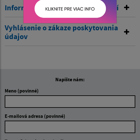
Informovanie o pobyte v zahraničí
Vyhlásenie o zákaze poskytovania
údajov
Napíšte nám:
Meno (povinné)
E-mailová adresa (povinné)