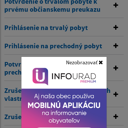
Potvrdenie o trvalom pobyte k
prvému občianskemu preukazu
Prihlásenie na trvalý pobyt
Prihlásenie na prechodný pobyt
Nezobrazovať
Potvrdenie o trvalom /
prechodnom pobyte
Zrušenie trvalého pobytu na návrh
vlastníka budovy
Zrušenie prechodného pobytu