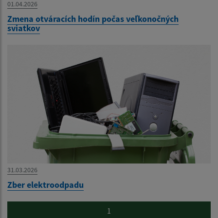
01.04.2026
Zmena otváracích hodín počas veľkonočných
sviatkov
31.03.2026
Zber elektroodpadu
1