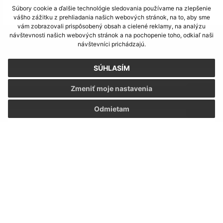
Súbory cookie a ďalšie technológie sledovania používame na zlepšenie
vášho zážitku z prehliadania našich webových stránok, na to, aby sme
vám zobrazovali prispôsobený obsah a cielené reklamy, na analýzu
návštevnosti našich webových stránok a na pochopenie toho, odkiaľ naši
Napíšte nám:
návštevníci prichádzajú.
Meno (povinné)
SÚHLASÍM
Zmeniť moje nastavenia
E-mailová adresa (povinné)
Odmietam
Text vašej správy (povinné)