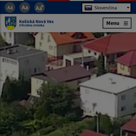
Jazyk
Slovenčina
Košická Nová Ves
Menu
Oficiálna stránka