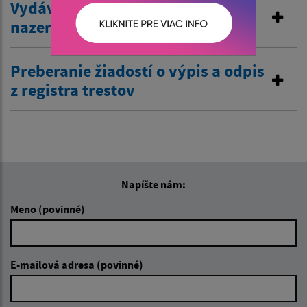
Vydávanie výpisov z matriky a
nazeranie do matriky
Preberanie žiadostí o výpis a odpis
z registra trestov
Napíšte nám:
Meno (povinné)
E-mailová adresa (povinné)