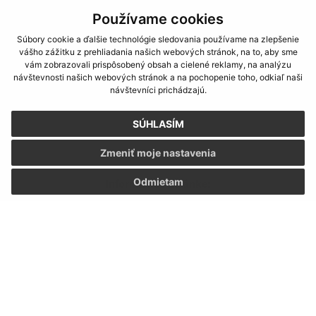
Používame cookies
Súbory cookie a ďalšie technológie sledovania používame na zlepšenie
vášho zážitku z prehliadania našich webových stránok, na to, aby sme
vám zobrazovali prispôsobený obsah a cielené reklamy, na analýzu
návštevnosti našich webových stránok a na pochopenie toho, odkiaľ naši
návštevníci prichádzajú.
SÚHLASÍM
Zmeniť moje nastavenia
Odmietam
Informácie o stránke:
Vyhlásenie o prístupnosti
Autorské práva
Ochrana osobných údajov
Navigácia:
Vytlačiť aktuálnu stránku
Mapa stránok