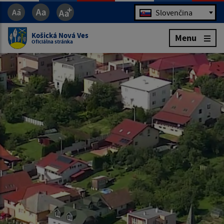
Jazyk
Slovenčina
Košická Nová Ves
Menu
Oficiálna stránka