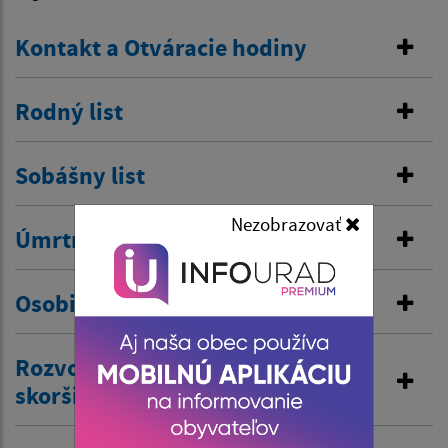
Kontakt a Otváracie hodiny
Rodný list
Sobášny list
Nezobrazovať
Úmrtný list
Osobitná matrika
Rozvod manželstva a prijatie
skoršieho priezviska