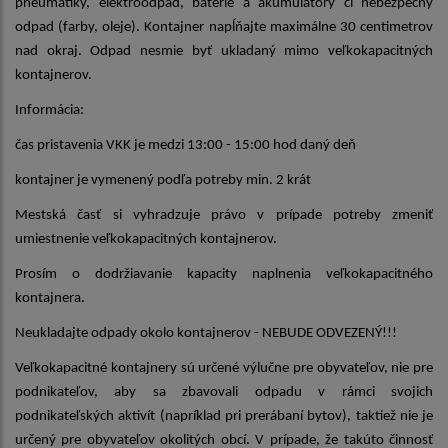
pneumatiky, elektroodpad, batérie a akumulátory či nebezpečný
odpad (farby, oleje). Kontajner napĺňajte maximálne 30 centimetrov
nad okraj. Odpad nesmie byť ukladaný mimo veľkokapacitných
kontajnerov.
Informácia:
čas pristavenia VKK je medzi 13:00 - 15:00 hod daný deň
kontajner je vymenený podľa potreby min. 2 krát
Mestská časť si vyhradzuje právo v prípade potreby zmeniť
umiestnenie veľkokapacitných kontajnerov.
Prosím o dodržiavanie kapacity naplnenia veľkokapacitného
kontajnera.
Neukladajte odpady okolo kontajnerov - NEBUDE ODVEZENÝ!!!
Veľkokapacitné kontajnery sú určené výlučne pre obyvateľov, nie pre
podnikateľov, aby sa zbavovali odpadu v rámci svojich
podnikateľských aktivít (napríklad pri prerábaní bytov), taktiež nie je
určený pre obyvateľov okolitých obcí. V prípade, že takúto činnosť