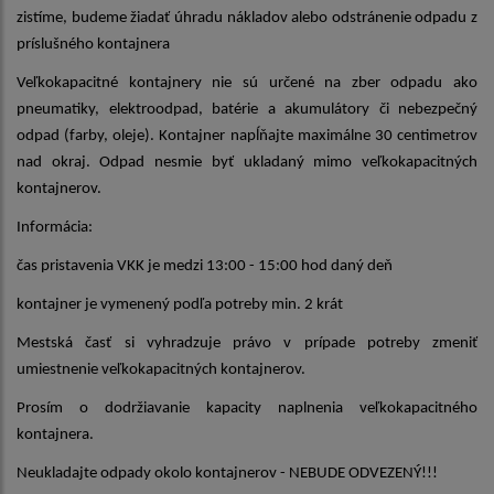
zistíme, budeme žiadať úhradu nákladov alebo odstránenie odpadu z
príslušného kontajnera
Veľkokapacitné kontajnery nie sú určené na zber odpadu ako
pneumatiky, elektroodpad, batérie a akumulátory či nebezpečný
odpad (farby, oleje). Kontajner napĺňajte maximálne 30 centimetrov
nad okraj. Odpad nesmie byť ukladaný mimo veľkokapacitných
kontajnerov.
Informácia:
čas pristavenia VKK je medzi 13:00 - 15:00 hod daný deň
kontajner je vymenený podľa potreby min. 2 krát
Mestská časť si vyhradzuje právo v prípade potreby zmeniť
umiestnenie veľkokapacitných kontajnerov.
Prosím o dodržiavanie kapacity naplnenia veľkokapacitného
kontajnera.
Neukladajte odpady okolo kontajnerov - NEBUDE ODVEZENÝ!!!