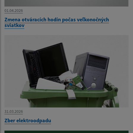
01.04.2026
Zmena otváracích hodín počas veľkonočných
sviatkov
31.03.2026
Zber elektroodpadu