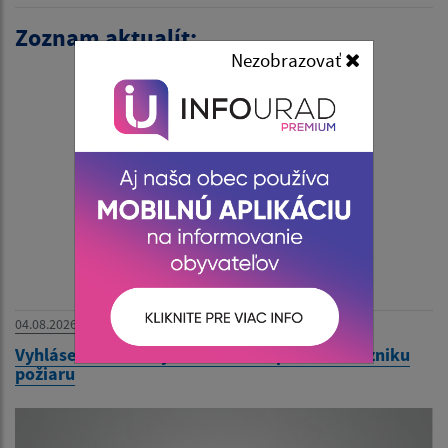
Zoznam aktualít:
Nezobrazovať
04.08.2026
Vyhlásenie času zvýšeného nebezpečenstva vzniku
požiaru