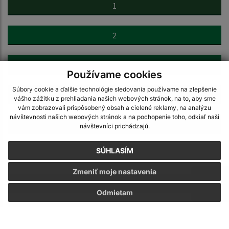
1
2
3
Používame cookies
Súbory cookie a ďalšie technológie sledovania používame na zlepšenie
4
vášho zážitku z prehliadania našich webových stránok, na to, aby sme
vám zobrazovali prispôsobený obsah a cielené reklamy, na analýzu
návštevnosti našich webových stránok a na pochopenie toho, odkiaľ naši
5
návštevníci prichádzajú.
SÚHLASÍM
6
Zmeniť moje nastavenia
7
Odmietam
>