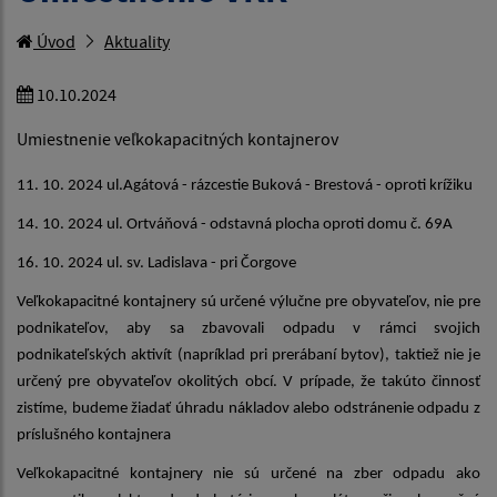
Úvod
Aktuality
10.10.2024
Umiestnenie veľkokapacitných kontajnerov
11. 10. 2024 ul.Agátová -
rázcestie Buková - Brestová -
oproti krížiku
14. 10. 2024 ul. Ortváňová -
odstavná plocha oproti domu č. 69A
16. 10. 2024 ul. sv. Ladislava -
pri Čorgove
Veľkokapacitné kontajnery sú určené výlučne pre obyvateľov, nie pre
podnikateľov, aby sa zbavovali odpadu v rámci svojich
podnikateľských aktivít (napríklad pri prerábaní bytov), taktiež nie je
určený pre obyvateľov okolitých obcí. V prípade, že takúto činnosť
zistíme, budeme žiadať úhradu nákladov alebo odstránenie odpadu z
príslušného kontajnera
Veľkokapacitné kontajnery nie sú určené na zber odpadu ako