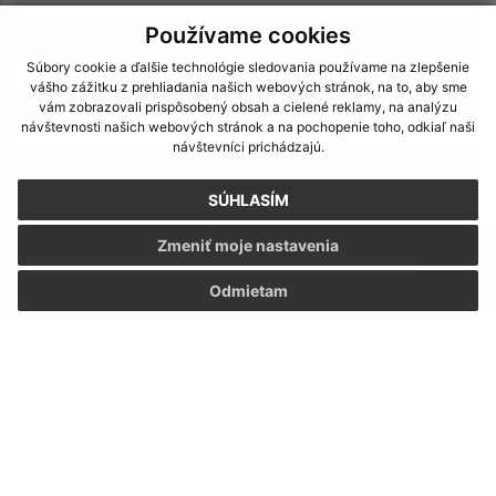
Používame cookies
4
Súbory cookie a ďalšie technológie sledovania používame na zlepšenie
vášho zážitku z prehliadania našich webových stránok, na to, aby sme
5
vám zobrazovali prispôsobený obsah a cielené reklamy, na analýzu
návštevnosti našich webových stránok a na pochopenie toho, odkiaľ naši
návštevníci prichádzajú.
6
SÚHLASÍM
7
Zmeniť moje nastavenia
Odmietam
>
Napíšte nám:
Meno (povinné)