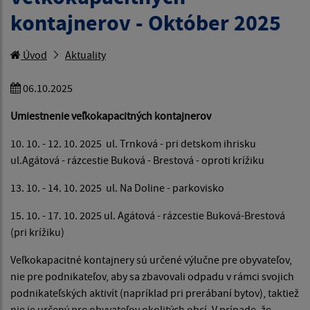
kontajnerov - Október 2025
Úvod
Aktuality
06.10.2025
Umiestnenie veľkokapacitných kontajnerov
10. 10. - 12. 10. 2025 ul. Trnková - pri detskom ihrisku
ul.Agátová - rázcestie Buková - Brestová - oproti krížiku
13. 10. - 14. 10. 2025 ul. Na Doline - parkovisko
15. 10. - 17. 10. 2025 ul. Agátová - rázcestie Buková-Brestová
(pri krížiku)
Veľkokapacitné kontajnery sú určené výlučne pre obyvateľov,
nie pre podnikateľov, aby sa zbavovali odpadu v rámci svojich
podnikateľských aktivít (napríklad pri prerábaní bytov), taktiež
nie je určený pre obyvateľov okolitých obcí. V prípade, že