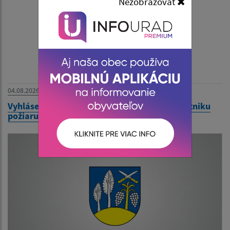
Nezobrazovať
04.08.2026
Vyhlásenie času zvýšeného nebezpečenstva vzniku
požiaru