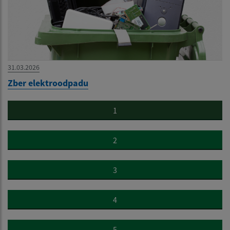
31.03.2026
Zber elektroodpadu
1
2
3
4
5