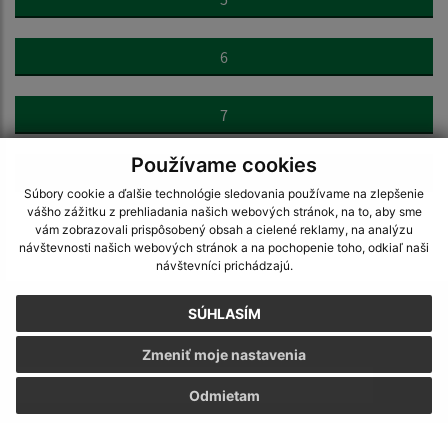
6
7
Používame cookies
>
Súbory cookie a ďalšie technológie sledovania používame na zlepšenie
vášho zážitku z prehliadania našich webových stránok, na to, aby sme
vám zobrazovali prispôsobený obsah a cielené reklamy, na analýzu
návštevnosti našich webových stránok a na pochopenie toho, odkiaľ naši
návštevníci prichádzajú.
Napíšte nám:
SÚHLASÍM
Meno (povinné)
Zmeniť moje nastavenia
Odmietam
E-mailová adresa (povinné)