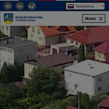
Jazyk
Slovenčina
Košická Nová Ves
Menu
Oficiálna stránka