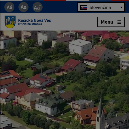
Jazyk
Slovenčina
Košická Nová Ves
Menu
Oficiálna stránka