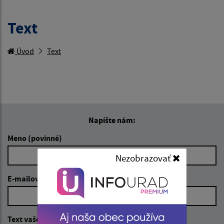
Text
Úvod
Text
Napíšte nám:
Meno (povinné)
Nezobrazovať
E-mailová adresa (povinné)
Text vašej správy (povinné)