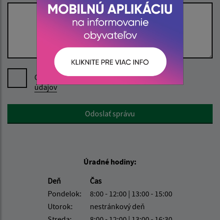
Oboznámil som sa so
spracúvaním osobných
údajov
Google reCaptcha Response
Odoslať správu
Úradné hodiny:
Deň
Čas
Pondelok:
8:00 - 12:00 | 13:00 - 15:00
Utorok:
nestránkový deň
Streda:
8:00 - 12:00 | 13:00 - 16:30