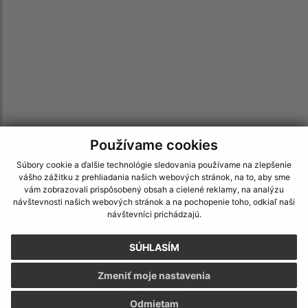
Používame cookies
Informácie o stránke:
Súbory cookie a ďalšie technológie sledovania používame na zlepšenie
vášho zážitku z prehliadania našich webových stránok, na to, aby sme
Vyhlásenie o prístupnosti
vám zobrazovali prispôsobený obsah a cielené reklamy, na analýzu
Autorské práva
návštevnosti našich webových stránok a na pochopenie toho, odkiaľ naši
návštevníci prichádzajú.
Ochrana osobných údajov
Navigácia:
SÚHLASÍM
Vytlačiť aktuálnu stránku
Zmeniť moje nastavenia
Mapa stránok
Cookies
Odmietam