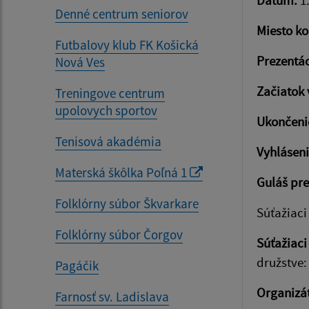
Dátum:
1.
Denné centrum seniorov
Miesto ko
Futbalovy klub FK Košická
Prezentác
Nová Ves
Začiatok 
Treningove centrum
upolovych sportov
Ukončenie
Tenisová akadémia
Vyhláseni
Materská škôlka Poľná 1
Guláš pre
Folklórny súbor Škvarkare
Súťažiaci
Folklórny súbor Čorgov
Súťažiaci
družstve:
Pagáčik
Organizát
Farnosť sv. Ladislava