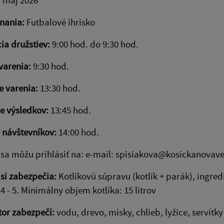
 máj 2026
nania:
Futbalové ihrisko
ia družstiev:
9:00 hod. do 9:30 hod.
varenia:
9:30 hod.
 varenia:
13:30 hod.
e výsledkov:
13:45 hod.
 návštevníkov:
14:00 hod.
 sa môžu prihlásiť na: e-mail: spisiakova@kosickanovaves.
 si zabezpečia:
Kotlikovú súpravu (kotlík + parák), ingred
 4 - 5. Minimálny objem kotlíka: 15 litrov
or zabezpečí:
vodu, drevo, misky, chlieb, lyžice, servítky