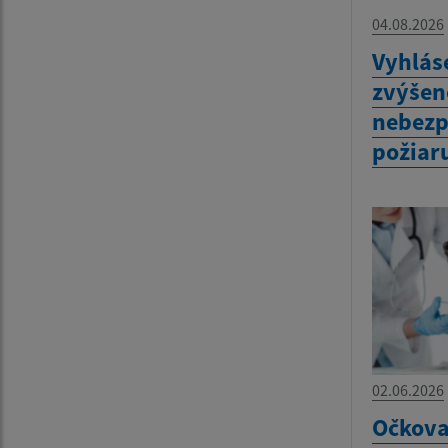
04.08.2026
Vyhlás
zvýšen
nebezp
požiar
02.06.2026
Očkova