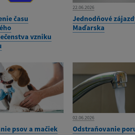
22.06.2026
enie času
Jednodňové zájazd
ého
Maďarska
ečenstva vzniku
u
02.06.2026
nie psov a mačiek
Odstraňovanie por