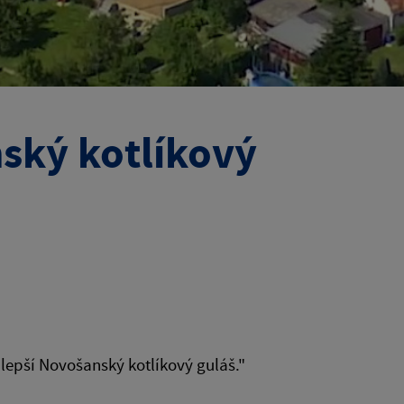
nský kotlíkový
lepší Novošanský kotlíkový guláš."