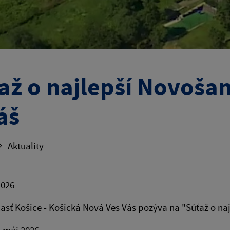
až o najlepší Novoša
áš
Aktuality
2026
asť Košice - Košická Nová Ves Vás pozýva na "Súťaž o naj