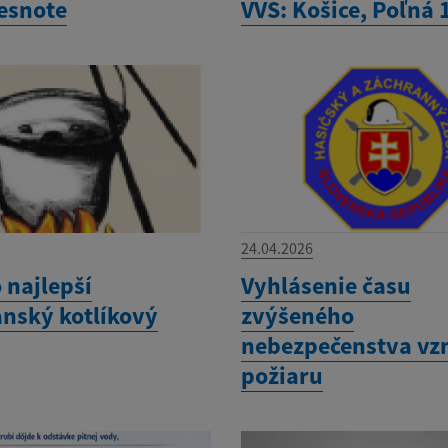
besnote
VVS: Košice, Poľná 
24.04.2026
 najlepší
Vyhlásenie času
nský kotlíkový
zvýšeného
nebezpečenstva vz
požiaru