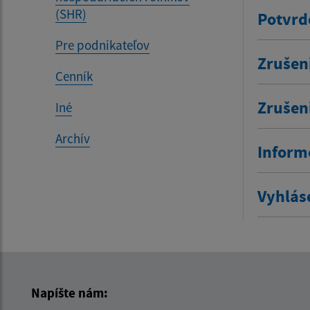
(SHR)
Potvrd
Pre podnikateľov
Zrušen
Cenník
Zrušen
Iné
Archív
Inform
Vyhlás
Napíšte nám: