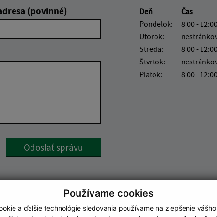
adresa (povinné)
Deň
Čas
Pondelok:
8:00 - 12:00
Utorok:
nestránko
Streda:
8:00 - 12:00
Štvrtok:
nestránko
Piatok:
8:00 - 12:0
Google reCaptcha Response
Odoslať správu
Používame cookies
okie a ďalšie technológie sledovania používame na zlepšenie vášho