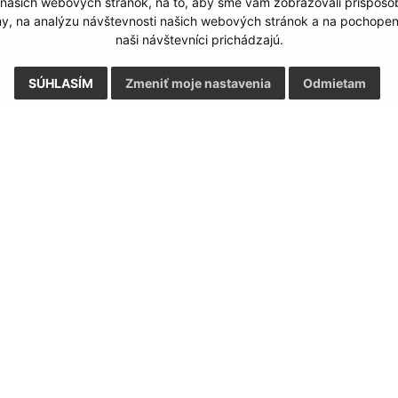
 našich webových stránok, na to, aby sme vám zobrazovali prispôs
my, na analýzu návštevnosti našich webových stránok a na pochopeni
naši návštevníci prichádzajú.
SÚHLASÍM
Zmeniť moje nastavenia
Odmietam
Rýchle odkazy:
Aktualiz
nku
Miestny úrad
04.08.2026 
História
RSS
Fotogaléria