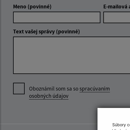
Meno (povinné)
E-mailová 
Text vašej správy (povinné)
Oboznámil som sa so
spracúvaním
osobných údajov
Súbory co