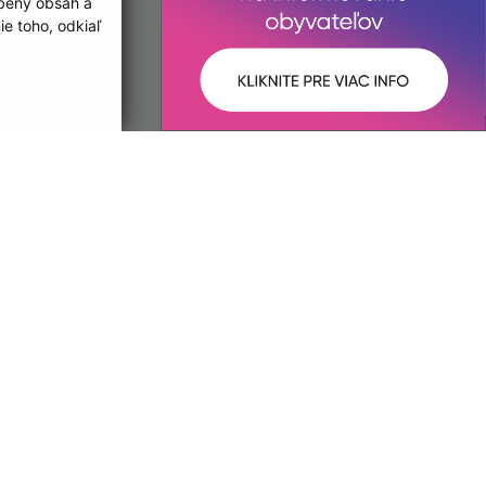
obený obsah a
e toho, odkiaľ
ované:
Správca obsahu:
22:53 hod.
Správca obsahu je Mestská časť
Košická Nová Ves.
Vytvorené v súlade s
Jednotným