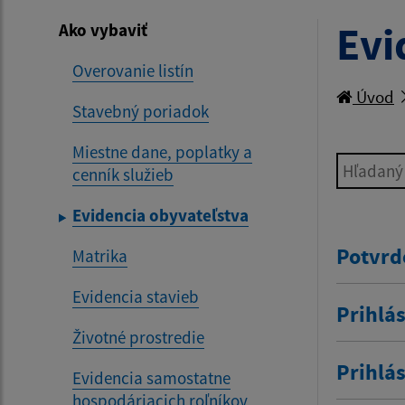
Evi
Ako vybaviť
Overovanie listín
Úvod
Stavebný poriadok
Miestne dane, poplatky a
Hľadaný v
cenník služieb
Evidencia obyvateľstva
Potvrd
Matrika
Evidencia stavieb
Prihlás
Životné prostredie
Prihlá
Evidencia samostatne
hospodáriacich roľníkov