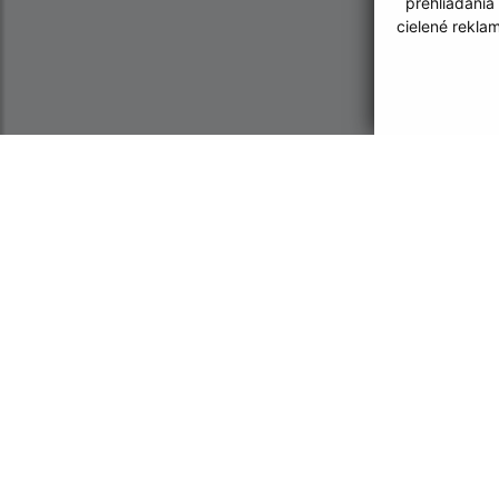
prehliadania
cielené rekla
Informácie o stránke:
Navigácia:
Vyhlásenie o prístupnosti
Vytlačiť aktuálnu strá
Autorské práva
Mapa stránok
Ochrana osobných údajov
Cookies