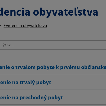
dencia obyvateľstva
Evidencia obyvateľstva
ýraz...
enie o trvalom pobyte k prvému občians
enie na trvalý pobyt
senie na prechodný pobyt