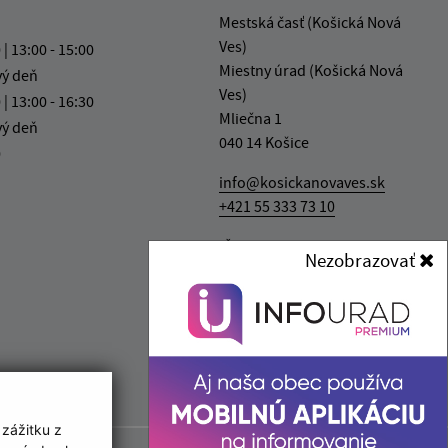
Mestská časť (Košická Nová
Ves)
 | 13:00 - 15:00
Miestny úrad (Košická Nová
vý deň
Ves)
 | 13:00 - 16:30
Mliečna 1
vý deň
040 14 Košice
0
info@kosickanovaves.sk
+421 55 333 73 10
IČO: 00 690 996
Nezobrazovať
 zážitku z