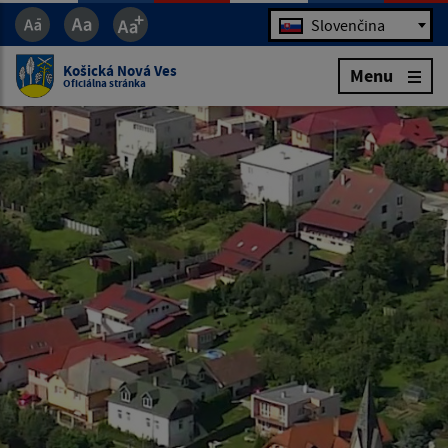
Jazyk
Slovenčina
Košická Nová Ves
Menu
Oficiálna stránka