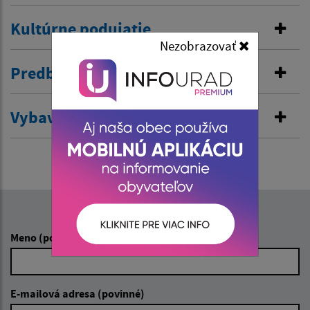
Kultúrne podujatie
Nezobrazovať
Predbežná ochrana
Vybavenie rybárského lístka
Napíšte nám:
Meno (povinné)
E-mailová adresa (povinné)