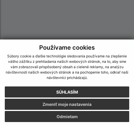
Používame cookies
Súbory cookie a ďalšie technológie sledovania používame na zlepšenie
vášho zážitku z prehliadania našich webových stránok, na to, aby sme
vám zobrazovali prispôsobený obsah a cielené reklamy, na analýzu
návštevnosti našich webových stránok a na pochopenie toho, odkiaľ naši
návštevníci prichádzajú.
Informácie o stránke:
SÚHLASÍM
Vyhlásenie o prístupnosti
Zmeniť moje nastavenia
Autorské práva
Ochrana osobných údajov
Odmietam
Navigácia: