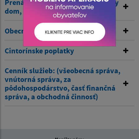
Prenájom nehnuteľností /kultúrny
dom, …/
Obecné nájomné byty
Cintorínske poplatky
Cenník služieb: (všeobecná správa,
vnútorná správa, za
pôdohospodárstvo, časť finančná
správa, a obchodná činnosť)