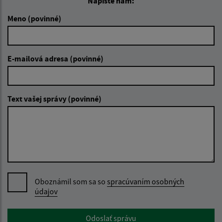
Napíšte nám:
Meno (povinné)
E-mailová adresa (povinné)
Text vašej správy (povinné)
Oboznámil som sa so
spracúvaním osobných
údajov
Google reCaptcha Response
Odoslať správu