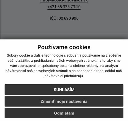
+421 55 333 73 10
IČO: 00 690 996
Používame cookies
Súbory cookie a ďalšie technológie sledovania používame na zlepšenie
vášho zážitku z prehliadania našich webových stránok, na to, aby sme
vám zobrazovali prispôsobený obsah a cielené reklamy, na analýzu
návštevnosti našich webových stránok a na pochopenie toho, odkiaľ naši
návštevníci prichádzajú.
SÚHLASÍM
Zmeniť moje nastavenia
Odmietam
Informácie o stránke: