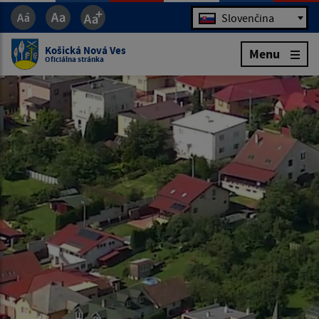
Jazyk
Slovenčina
Košická Nová Ves
Menu
Oficiálna stránka