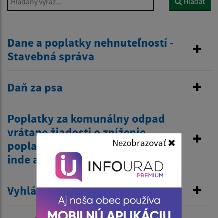
Hľadať
Dane a poplatky nehnuteľností -
Stavebná správa
Daň za psa
Poplatky za komunálny odpad
vrátane žiadosti o zníženie
Nezobrazovať
poplatku z dôvodov zamestnania
inde a tiež zťp atď.
Vyhlásenie v miestnom rozhlase