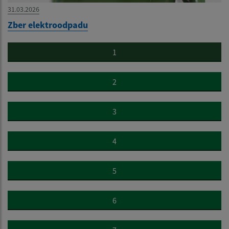
31.03.2026
Zber elektroodpadu
1
2
3
4
5
6