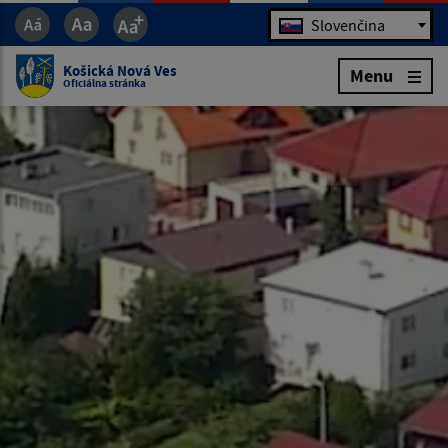
Jazyk
Slovenčina
Košická Nová Ves
Menu
Oficiálna stránka