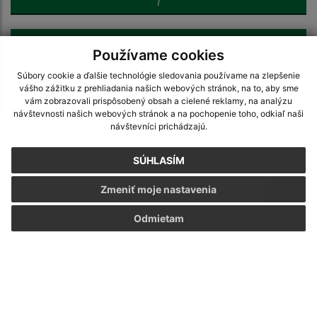
7
>
Používame cookies
Súbory cookie a ďalšie technológie sledovania používame na zlepšenie
vášho zážitku z prehliadania našich webových stránok, na to, aby sme
vám zobrazovali prispôsobený obsah a cielené reklamy, na analýzu
návštevnosti našich webových stránok a na pochopenie toho, odkiaľ naši
návštevníci prichádzajú.
Napíšte nám:
SÚHLASÍM
Meno (povinné)
Zmeniť moje nastavenia
Odmietam
E-mailová adresa (povinné)
Text vašej správy (povinné)