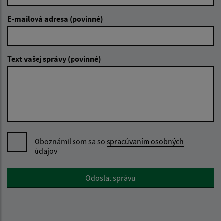
E-mailová adresa (povinné)
Text vašej správy (povinné)
Oboznámil som sa so
spracúvaním osobných
údajov
Google reCaptcha Response
Odoslať správu