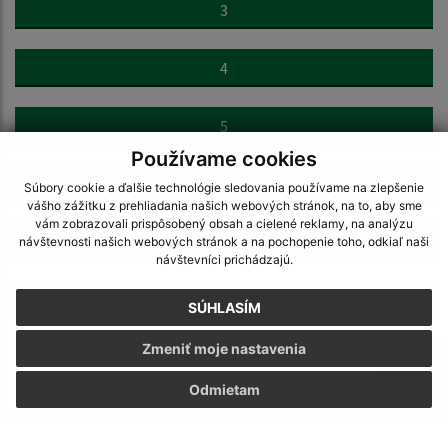
3
4
5
Používame cookies
6
Súbory cookie a ďalšie technológie sledovania používame na zlepšenie
vášho zážitku z prehliadania našich webových stránok, na to, aby sme
vám zobrazovali prispôsobený obsah a cielené reklamy, na analýzu
7
návštevnosti našich webových stránok a na pochopenie toho, odkiaľ naši
návštevníci prichádzajú.
>
SÚHLASÍM
Zmeniť moje nastavenia
Odmietam
Napíšte nám: