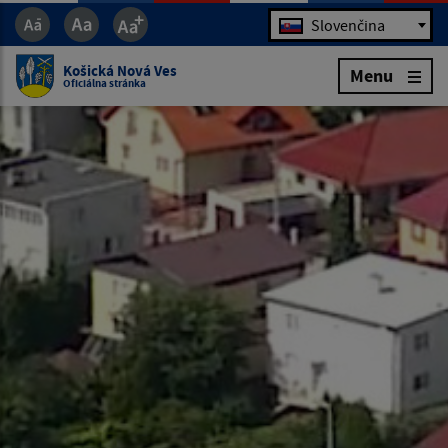
Jazyk
Slovenčina
Košická Nová Ves
Menu
Oficiálna stránka