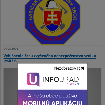
04.08.2026
Vyhlásenie času zvýšeného nebezpečenstva vzniku
požiaru
Nezobrazovať