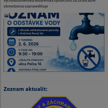
Východoslovenská vodárenská spoločnosť sa za dočasne
obmedzenia ospravedlňuje
Zoznam aktualít: