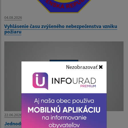
04.08.2026
Vyhlásenie času zvýšeného nebezpečenstva vzniku
požiaru
Nezobrazovať
22.06.2026
Jednodňové zájazdy do Maďarska