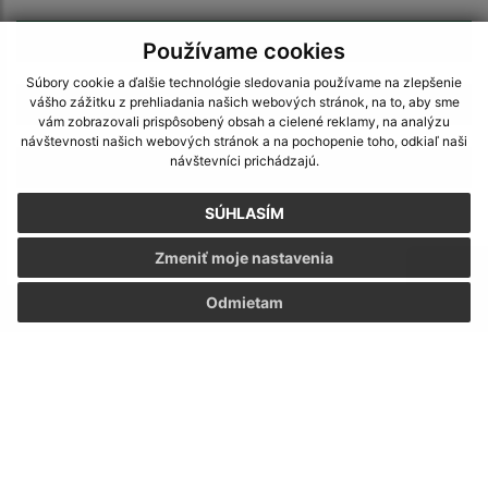
6
Používame cookies
Súbory cookie a ďalšie technológie sledovania používame na zlepšenie
7
vášho zážitku z prehliadania našich webových stránok, na to, aby sme
vám zobrazovali prispôsobený obsah a cielené reklamy, na analýzu
návštevnosti našich webových stránok a na pochopenie toho, odkiaľ naši
návštevníci prichádzajú.
>
SÚHLASÍM
Zmeniť moje nastavenia
Odmietam
Napíšte nám:
Meno (povinné)
E-mailová adresa (povinné)