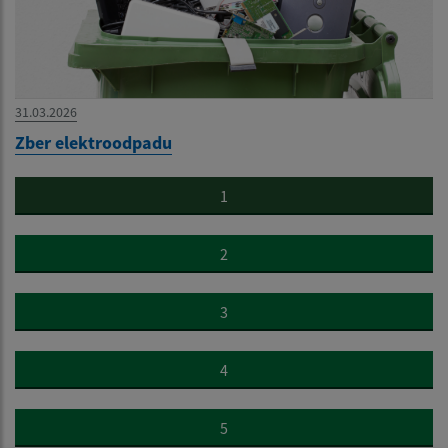
31.03.2026
Zber elektroodpadu
1
2
3
4
5