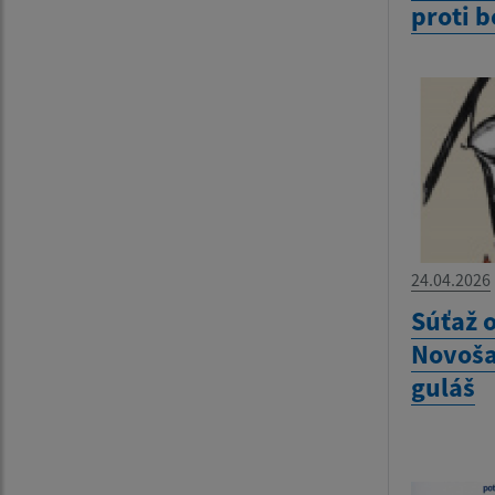
proti 
24.04.2026
Súťaž o
Novoša
guláš