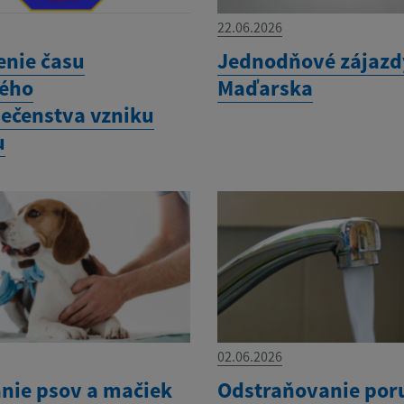
22.06.2026
enie času
Jednodňové zájazd
ého
Maďarska
ečenstva vzniku
u
02.06.2026
nie psov a mačiek
Odstraňovanie por