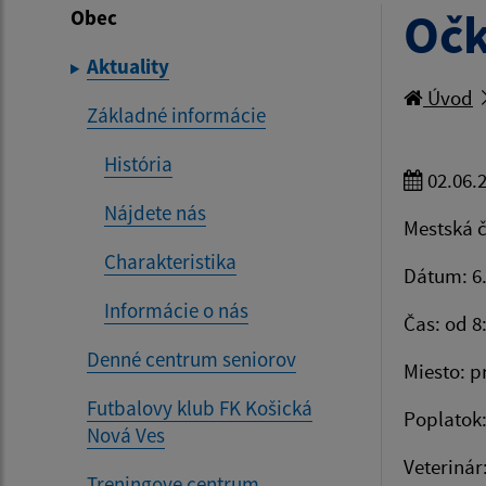
Očk
Obec
Aktuality
Úvod
Základné informácie
História
02.06.
Nájdete nás
Mestská č
Charakteristika
Dátum: 6.
Informácie o nás
Čas: od 8
Denné centrum seniorov
Miesto: p
Futbalovy klub FK Košická
Poplatok
Nová Ves
Veterinár
Treningove centrum