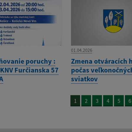
01.04.2026
ňovanie poruchy :
Zmena otváracích 
-KNV Furčianska 57
počas veľkonočnýc
A
sviatkov
1
2
3
4
5
6