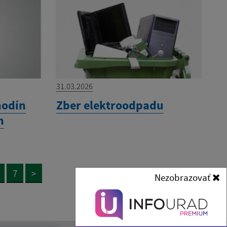
31.03.2026
hodín
Zber elektroodpadu
h
7
>
Nezobrazovať