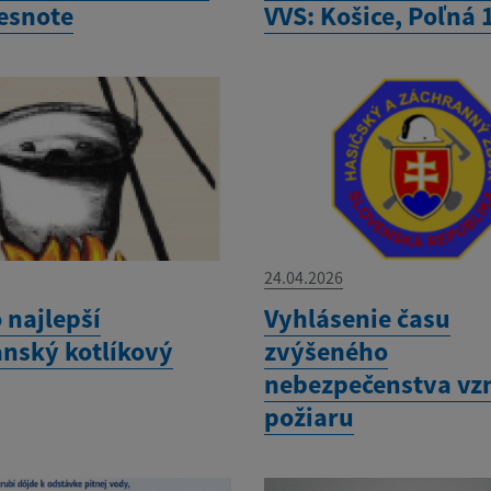
besnote
VVS: Košice, Poľná 
24.04.2026
 najlepší
Vyhlásenie času
nský kotlíkový
zvýšeného
nebezpečenstva vz
požiaru