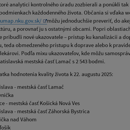
ktoré analytici kontrolného úradu zozbierali a ponúkli tak 
podmienkach každodenného života. Občania si vďaka web
mumap.nku.gov.sk/
môžu jednoduchšie preveriť, do akej
ktúru, a porovnať ju s ostatnými obcami. Popri oblastia
e pribudli nové ukazovatele – prístup ku kanalizácii a d
, teda obmedzeného prístupu k doprave alebo k pravi
k lekárovi. Podľa mixu ukazovateľov, kde môžu samosprá
atislavská mestská časť Lamač s 2 543 bodmi.
atka hodnotenia kvality života k 22. augustu 2025:
islava - mestská časť Lamač
vnička
ce - mestská časť Košická Nová Ves
islava - mestská časť Záhorská Bystrica
ička nad Váhom
ošík