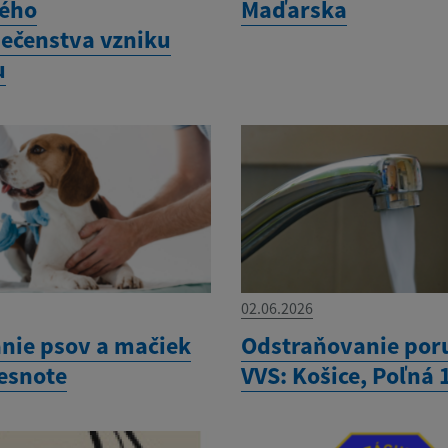
ého
Maďarska
ečenstva vzniku
u
02.06.2026
nie psov a mačiek
Odstraňovanie por
besnote
VVS: Košice, Poľná 