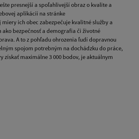
ešte presnejší a spoľahlivejší obraz o kvalite a
ovej aplikácii na stránke
 miery ich obec zabezpečuje kvalitné služby a
ch ako bezpečnosť a demografia či životné
oprava. A to z pohľadu ohrozenia ľudí dopravnou
delným spojom potrebným na dochádzku do práce,
vy získať maximálne 3 000 bodov, je aktuálnym