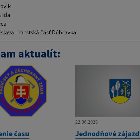
ovík
 Ida
eca
islava - mestská časť Dúbravka
am aktualít:
22.06.2026
enie času
Jednodňové zájazd