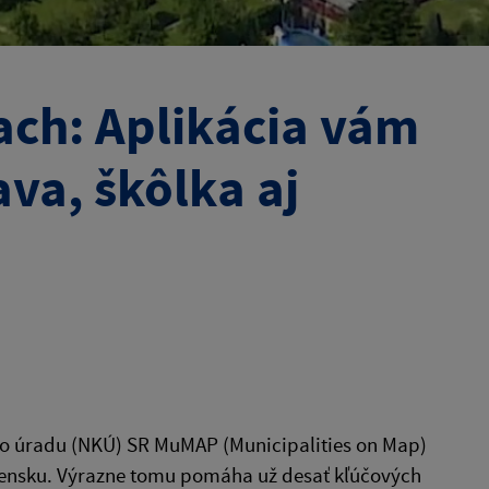
ach: Aplikácia vám
va, škôlka aj
ho úradu (NKÚ) SR MuMAP (Municipalities on Map)
lovensku. Výrazne tomu pomáha už desať kľúčových