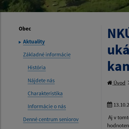
NKÚ
Obec
Aktuality
uká
Základné informácie
kan
História
Nájdete nás
Úvod
Charakteristika
13.10.
Informácie o nás
Aj v tomt
Denné centrum seniorov
hodnoteni