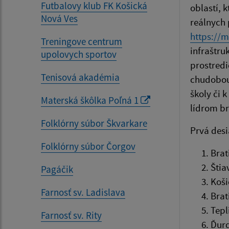
Futbalovy klub FK Košická
oblastí, 
Nová Ves
reálnych 
https://
Treningove centrum
infraštru
upolovych sportov
prostredi
Tenisová akadémia
chudobou
školy či 
Materská škôlka Poľná 1
lídrom br
Folklórny súbor Škvarkare
Prvá desi
Folklórny súbor Čorgov
Brat
Štia
Pagáčik
Koši
Farnosť sv. Ladislava
Brat
Tepl
Farnosť sv. Rity
Ďurď