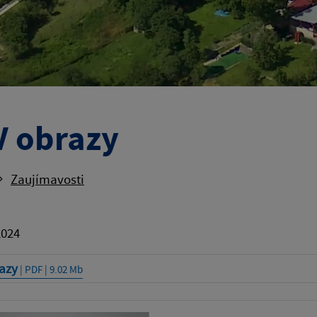
 obrazy
Zaujímavosti
2024
azy
| PDF | 9.02 Mb