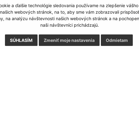
okie a ďalšie technológie sledovania používame na zlepšenie vášho
Google reCaptcha Response
Odoslať správu
 našich webových stránok, na to, aby sme vám zobrazovali prispôs
my, na analýzu návštevnosti našich webových stránok a na pochopeni
naši návštevníci prichádzajú.
SÚHLASÍM
Zmeniť moje nastavenia
Odmietam