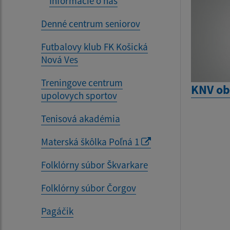
Informácie o nás
Denné centrum seniorov
Futbalovy klub FK Košická
Nová Ves
Treningove centrum
KNV ob
upolovych sportov
Tenisová akadémia
Materská škôlka Poľná 1
Folklórny súbor Škvarkare
Folklórny súbor Čorgov
Pagáčik