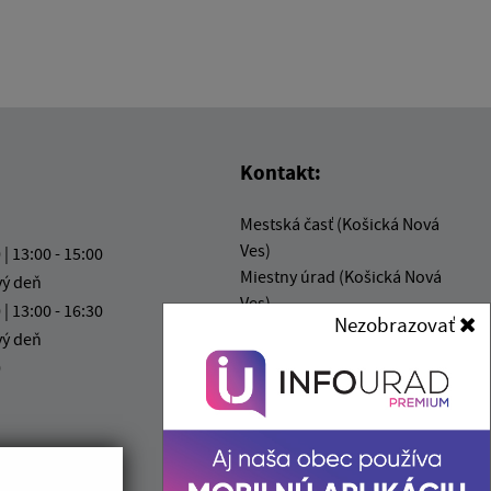
Kontakt:
Mestská časť (Košická Nová
Ves)
 | 13:00 - 15:00
Miestny úrad (Košická Nová
vý deň
Ves)
 | 13:00 - 16:30
Nezobrazovať
Mliečna 1
vý deň
040 14 Košice
0
info@kosickanovaves.sk
+421 55 333 73 10
IČO: 00 690 996