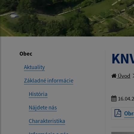
KNV
Obec
Aktuality
Úvod
Základné informácie
História
16.04.
Nájdete nás
Obr
Charakteristika