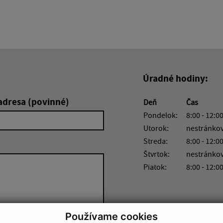
Úradné hodiny:
adresa (povinné)
Deň
Čas
Pondelok:
8:00 - 12:00
Utorok:
nestránko
Streda:
8:00 - 12:00
Štvrtok:
nestránko
Piatok:
8:00 - 12:0
Používame cookies