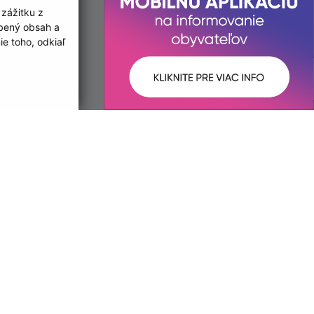
 zážitku z
obený obsah a
e toho, odkiaľ