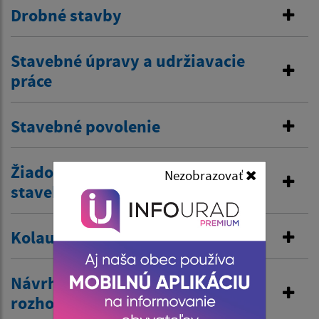
Drobné stavby
Stavebné úpravy a udržiavacie
práce
Stavebné povolenie
Žiadosť o predĺženie platnosti
Nezobrazovať
stavebného povolenia
Kolaudačné rozhodnutie
Návrh na vydanie územného
rozhodnutia