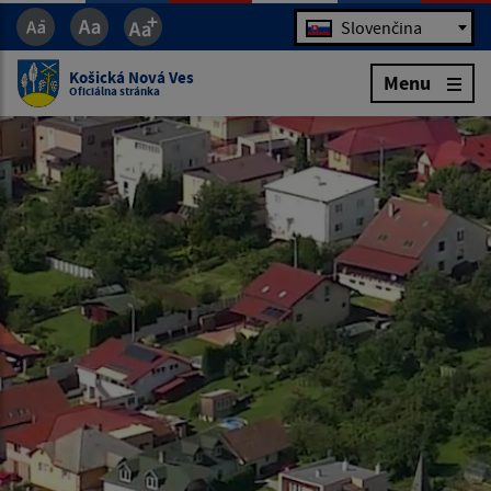
Jazyk
Slovenčina
Košická Nová Ves
Menu
Oficiálna stránka