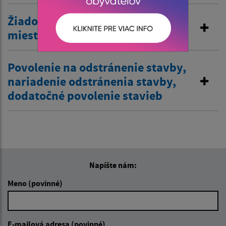
Žiadosť o zriadenie vjazdu
miestnej komunikácie
Povolenie na odstránenie stavby,
nariadenie odstránenia stavby,
dodatočné povolenie stavieb
Napíšte nám:
Meno (povinné)
E-mailová adresa (povinné)