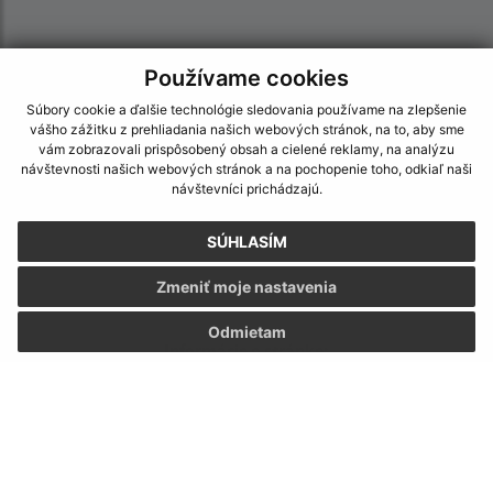
Používame cookies
Súbory cookie a ďalšie technológie sledovania používame na zlepšenie
vášho zážitku z prehliadania našich webových stránok, na to, aby sme
vám zobrazovali prispôsobený obsah a cielené reklamy, na analýzu
návštevnosti našich webových stránok a na pochopenie toho, odkiaľ naši
návštevníci prichádzajú.
SÚHLASÍM
Zmeniť moje nastavenia
Odmietam
Informácie o stránke:
Vyhlásenie o prístupnosti
Autorské práva
Ochrana osobných údajov
Navigácia: