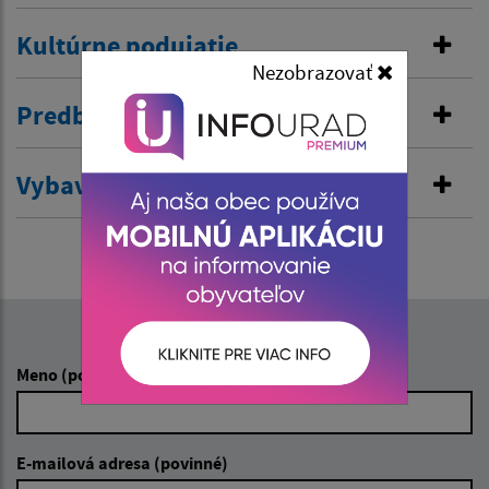
Kultúrne podujatie
Nezobrazovať
Predbežná ochrana
Vybavenie rybárského lístka
Napíšte nám:
Meno (povinné)
E-mailová adresa (povinné)