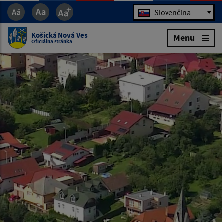
Jazyk
Slovenčina
Košická Nová Ves
Menu
Oficiálna stránka