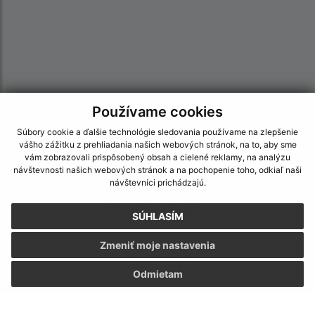
Používame cookies
Súbory cookie a ďalšie technológie sledovania používame na zlepšenie
vášho zážitku z prehliadania našich webových stránok, na to, aby sme
vám zobrazovali prispôsobený obsah a cielené reklamy, na analýzu
návštevnosti našich webových stránok a na pochopenie toho, odkiaľ naši
návštevníci prichádzajú.
Informácie o stránke:
SÚHLASÍM
Vyhlásenie o prístupnosti
Zmeniť moje nastavenia
Autorské práva
Ochrana osobných údajov
Odmietam
Navigácia: