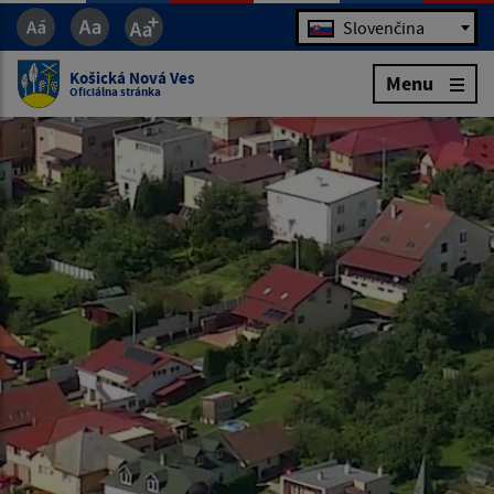
Jazyk
Slovenčina
Košická Nová Ves
Menu
Oficiálna stránka