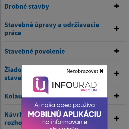
Drobné stavby
Stavebné úpravy a udržiavacie
práce
Stavebné povolenie
Žiadosť o predĺženie platnosti
Nezobrazovať
stavebného povolenia
Kolaudačné rozhodnutie
Návrh na vydanie územného
rozhodnutia