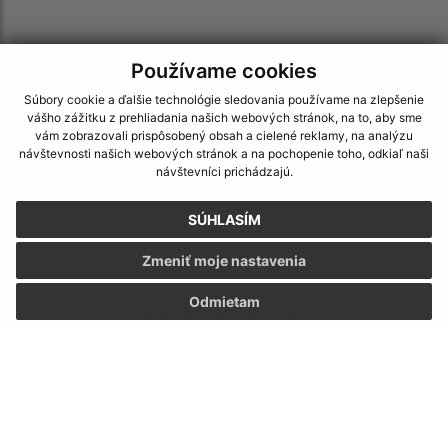
Používame cookies
Súbory cookie a ďalšie technológie sledovania používame na zlepšenie
vášho zážitku z prehliadania našich webových stránok, na to, aby sme
vám zobrazovali prispôsobený obsah a cielené reklamy, na analýzu
návštevnosti našich webových stránok a na pochopenie toho, odkiaľ naši
návštevníci prichádzajú.
SÚHLASÍM
Zmeniť moje nastavenia
Odmietam
Informácie o stránke:
Vyhlásenie o prístupnosti
Autorské práva
Ochrana osobných údajov
Navigácia: