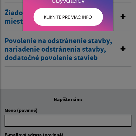
Žiadosť o zriadenie vjazdu
miestnej komunikácie
Povolenie na odstránenie stavby,
nariadenie odstránenia stavby,
dodatočné povolenie stavieb
Napíšte nám:
Meno (povinné)
E-mailová adresa (povinné)