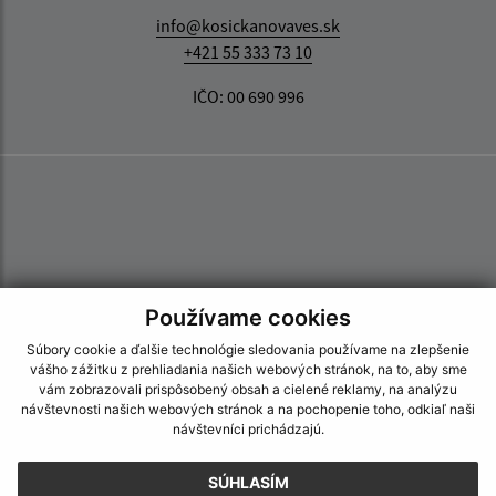
info@kosickanovaves.sk
+421 55 333 73 10
IČO: 00 690 996
Používame cookies
Súbory cookie a ďalšie technológie sledovania používame na zlepšenie
vášho zážitku z prehliadania našich webových stránok, na to, aby sme
vám zobrazovali prispôsobený obsah a cielené reklamy, na analýzu
návštevnosti našich webových stránok a na pochopenie toho, odkiaľ naši
návštevníci prichádzajú.
SÚHLASÍM