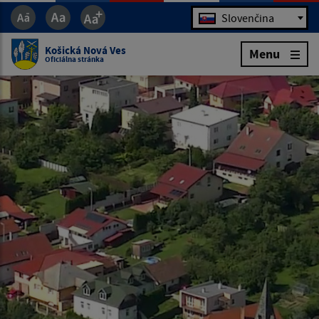
Jazyk
Slovenčina
Košická Nová Ves
Menu
Oficiálna stránka