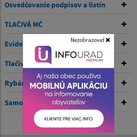
Osvedčovanie podpisov a listín
TLAČIVÁ MČ
Nezobrazovať
Evidencia psov
Tlačivá mesta Košice
Rybárske lístky
Samostatne hospodáriaci roľník