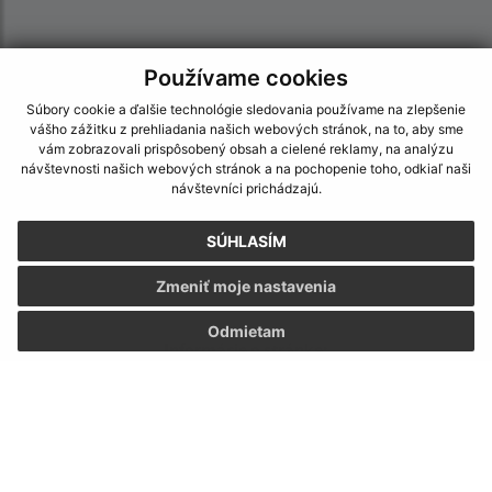
Používame cookies
Súbory cookie a ďalšie technológie sledovania používame na zlepšenie
vášho zážitku z prehliadania našich webových stránok, na to, aby sme
vám zobrazovali prispôsobený obsah a cielené reklamy, na analýzu
návštevnosti našich webových stránok a na pochopenie toho, odkiaľ naši
návštevníci prichádzajú.
SÚHLASÍM
Zmeniť moje nastavenia
Odmietam
Informácie o stránke:
Vyhlásenie o prístupnosti
Autorské práva
Ochrana osobných údajov
Navigácia: