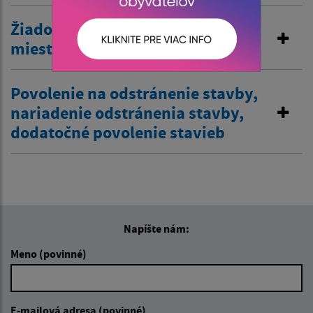
Žiadosť o zriadenie vjazdu
miestnej komunikácie
Povolenie na odstránenie stavby,
nariadenie odstránenia stavby,
dodatočné povolenie stavieb
Napíšte nám:
Meno (povinné)
E-mailová adresa (povinné)