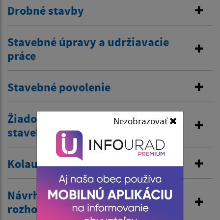
Drobné stavby
Stavebné úpravy a udržiavacie
práce
Stavebné povolenie
Žiadosť o predĺženie platnosti
Nezobrazovať
stavebného povolenia
Kolaudačné rozhodnutie
Návrh na vydanie územného
rozhodnutia