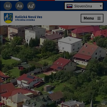
Jazyk
Slovenčina
Košická Nová Ves
Menu
Oficiálna stránka